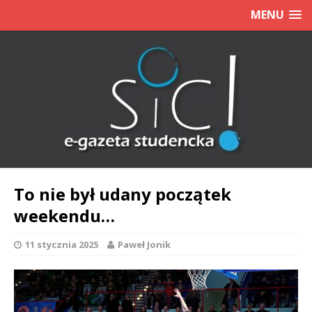
MENU
To nie był udany początek
weekendu…
11 stycznia 2025
Paweł Jonik