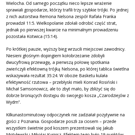
Wielocha. Od samego początku nieco lepsze wrażenie
sprawiali gospodarze, którzy trafili trzy szybkie trójki. Po jednej
z nich autorstwa Remona Nelsona zespół Rafała Franka
prowadził 11:5. Wielkopolanie zdołali odrobić część strat,
jednak po pierwszej kwarcie na minimalnym prowadzeniu
pozostała Kotwica (15:14).
Po krótkiej pauzie, wyższy bieg wrzucili miejscowi zawodnicy.
Niesieni głośnym dopingiem kołobrzeżanie zdobyli
dwucyfrową przewagę, a pierwszą połowę spotkania
zwieńczyli efektowną trójką Nelsona, po której tablica świetlna
wskazywała rezultat 35:24. W obozie Basketu kulała
efektywność rzutowa – przebłyski mieli Konrad Rosiński i
Michał Samsonowicz, ale to zbyt mało, by zbliżyć się do
dobrze broniących dostępu do swojego kosza „Czarodziejów z
Wydm”.
Kilkunastominutowy odpoczynek nie zadziałał pozytywnie na
gości z Poznania. Gospodarze poszli za ciosem – przede
wszystkim świetnie pod koszem prezentowali się Jakub
Motylewski i Mikołaj Kurpisz. Efektem tego było 19 punktów