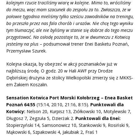
kolejnym rzucie traciliśmy wiarę w kolejne. Mimo to, wróciliśmy
do meczu, więc mam szacunek do zespołu za to. Zwłaszcza, że w
połowie tygodnia mieliśmy tylko sześciu zawodników na treningu,
bo przeszła przez nas fala chorób i urazów. Nie chcę tego wyniku
tym tłumaczyć, ale nie byliśmy w stanie się dobrze do tego meczu
przygotować. Na osłodę pozostaje to, że w dwumeczu z Kotwicą
jesteśmy na plus
– podsumował trener Enei Basketu Poznań,
Przemysław Szurek.
Kolejna okazja, by obejrzeć w akcji poznaniaków już w
najbliższą środę. O godz. 20 w Hali AWF przy Drodze
Dębińskiej drużyna ze stolicy Wielkopolski zmierzy się z MKKS-
em Żakiem Koszalin.
Sensation Kotwica Port Morski Kołobrzeg – Enea Basket
Poznań 64:55
(15:14, 20:10, 21:16, 8:15).
Punktowali dla
Kotwicy:
Nelson 20, Kurpisz 13, Ziółkowski 10, Motylewski 7,
Długosz 7, Zegzuła 5, Dzierżak 2.
Punktowali dla Enei:
Stopierzyński 14, Samsonowicz 10, Stankowski 9, Rosiński 9,
Mąkowski 6, Szpakowski 4, Jakubiak 2, Fraś 1