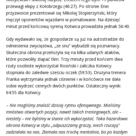
przewagi ekipy z Kołobrzegu (46:27). Po stronie Enei
przyzwoicie prezentował się Mikołaj Stopierzyński, który
męczył oponentów wjazdami w pomalowane. Na dziesięć
minut przed końcową syreną Kotwica prowadziła jednak 56:40.
Gdy wydawało się, że gospodarze są już na autostradzie do
odniesienia zwycięstwa, „ze snu” wybudzili się poznaniacy.
Skuteczna obrona przełożyła się na kilka udanych ataków,
które pozwoliły złapać tlen. Trzy minuty przed końcem dwa
rzuty osobiste wykorzystał Rosiński i zaliczka Kotwicy
stopniała do zaledwie sześciu oczek (59:53). Drużyna trenera
Franka wytrzymała jednak ciśnienie i w końcówce nie dała
sobie wydrzeć cennych dwóch punktów. Ostateczny wynik:
64:55 dla Kotwicy.
–
Nie mogliśmy znaleźć dzisiaj rytmu ofensywnego. Mieliśmy
mnóstwo otwartych pozycji, nawet takich treningowych, ale –
niestety – nie byliśmy w stanie ich wykorzystać. Taka hazardowa
obrona Kotwicy w stylu „odpuszczamy graczy, niech rzucają”
zadziałała na nas. Złamała nas trochę mentalnie, bo po każdym