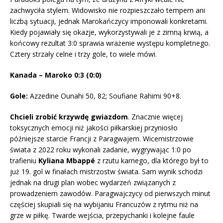
zachwyciła stylem. Widowisko nie rozpieszczało tempem ani
liczbą sytuacji, jednak Marokańczycy imponowali konkretami.
Kiedy pojawiały się okazje, wykorzystywali je z zimną krwią, a
końcowy rezultat 3:0 sprawia wrażenie występu kompletnego.
Cztery strzały celne i trzy gole, to wiele mówi.
Kanada – Maroko 0:3 (0:0)
Gole:
Azzedine Ounahi 50, 82; Soufiane Rahimi 90+8.
Chcieli zrobić krzywdę gwiazdom
. Znacznie więcej
toksycznych emocji niż jakości piłkarskiej przyniosło
późniejsze starcie Francji z Paragwajem. Wicemistrzowie
świata z 2022 roku wykonali zadanie, wygrywając 1:0 po
trafieniu
Kyliana Mbappé
z rzutu karnego, dla którego był to
już 19. gol w finałach mistrzostw świata. Sam wynik schodzi
jednak na drugi plan wobec wydarzeń związanych z
prowadzeniem zawodów. Paragwajczycy od pierwszych minut
częściej skupiali się na wybijaniu Francuzów z rytmu niż na
grze w piłkę. Twarde wejścia, przepychanki i kolejne faule