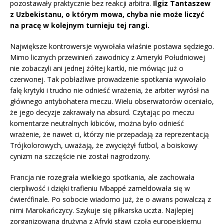
pozostawały praktycznie bez reakcji arbitra.
Ilgiz Tantaszew
z Uzbekistanu, o którym mowa, chyba nie może liczyć
na pracę w kolejnym turnieju tej rangi.
Największe kontrowersje wywołała właśnie postawa sędziego.
Mimo licznych przewinień zawodnicy z Ameryki Południowej
nie zobaczyli ani jednej żółtej kartki, nie mówiąc już o
czerwonej. Tak pobłażliwe prowadzenie spotkania wywołało
falę krytyki i trudno nie odnieść wrażenia, że arbiter wyrósł na
głównego antybohatera meczu. Wielu obserwatorów oceniało,
że jego decyzje zakrawały na absurd. Czytając po meczu
komentarze neutralnych kibiców, można było odnieść
wrażenie, że nawet ci, którzy nie przepadają za reprezentacją
Trójkolorowych, uważają, że zwyciężył futbol, a boiskowy
cynizm na szczęście nie został nagrodzony.
Francja nie rozegrała wielkiego spotkania, ale zachowała
cierpliwość i dzięki trafieniu Mbappé zameldowała się w
ćwierćfinale. Po sobocie wiadomo już, że o awans powalczą z
nimi Marokańczycy. Szykuje się piłkarska uczta. Najlepiej
zorganizowana drużyna z Afryki stawi czoła europejskiemu