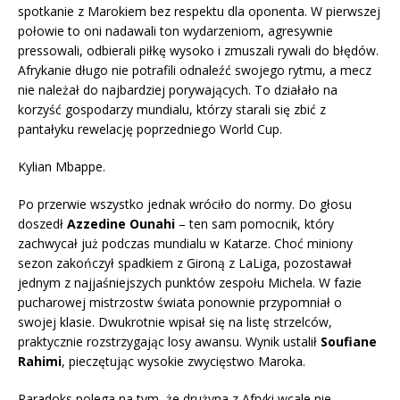
spotkanie z Marokiem bez respektu dla oponenta. W pierwszej
połowie to oni nadawali ton wydarzeniom, agresywnie
pressowali, odbierali piłkę wysoko i zmuszali rywali do błędów.
Afrykanie długo nie potrafili odnaleźć swojego rytmu, a mecz
nie należał do najbardziej porywających. To działało na
korzyść gospodarzy mundialu, którzy starali się zbić z
pantałyku rewelację poprzedniego World Cup.
Kylian Mbappe.
Po przerwie wszystko jednak wróciło do normy. Do głosu
doszedł
Azzedine Ounahi
– ten sam pomocnik, który
zachwycał już podczas mundialu w Katarze. Choć miniony
sezon zakończył spadkiem z Gironą z LaLiga, pozostawał
jednym z najjaśniejszych punktów zespołu Michela. W fazie
pucharowej mistrzostw świata ponownie przypomniał o
swojej klasie. Dwukrotnie wpisał się na listę strzelców,
praktycznie rozstrzygając losy awansu. Wynik ustalił
Soufiane
Rahimi
, pieczętując wysokie zwycięstwo Maroka.
Paradoks polega na tym, że drużyna z Afryki wcale nie