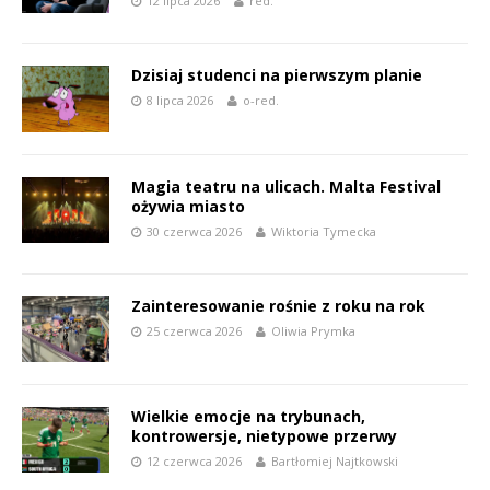
12 lipca 2026
red.
Dzisiaj studenci na pierwszym planie
8 lipca 2026
o-red.
Magia teatru na ulicach. Malta Festival
ożywia miasto
30 czerwca 2026
Wiktoria Tymecka
Zainteresowanie rośnie z roku na rok
25 czerwca 2026
Oliwia Prymka
Wielkie emocje na trybunach,
kontrowersje, nietypowe przerwy
12 czerwca 2026
Bartłomiej Najtkowski