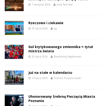
7 sierpnia 2026
Julia Skórska
Rzeczowo i ciekawie
29 lipca 2026
ap
Gol krytykowanego zmiennika = tytuł
mistrza świata
20 lipca 2026
Bartłomiej Najtkowski
Już na stałe w kalendarzu
14 lipca 2026
Piotrek Przyborowski
Uhonorowany Srebrną Pieczęcią Miasta
Poznania