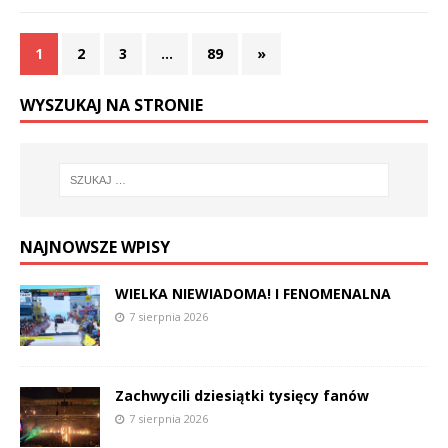
1
2
3
…
89
»
WYSZUKAJ NA STRONIE
NAJNOWSZE WPISY
WIELKA NIEWIADOMA! I FENOMENALNA
7 sierpnia 2026
Zachwycili dziesiątki tysięcy fanów
7 sierpnia 2026