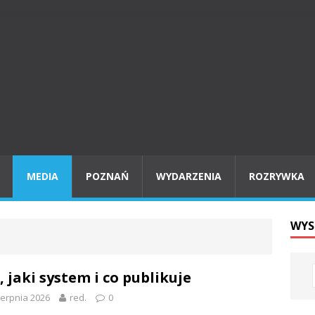
MEDIA
POZNAŃ
WYDARZENIA
ROZRYWKA
WYS
, jaki system i co publikuje
ierpnia 2026
red.
0