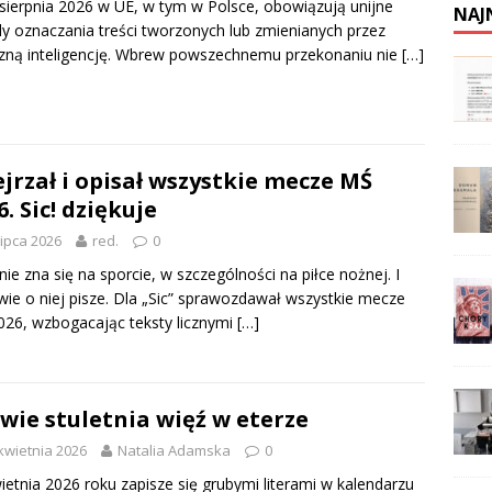
sierpnia 2026 w UE, w tym w Polsce, obowiązują unijne
NAJ
y oznaczania treści tworzonych lub zmienianych przez
zną inteligencję. Wbrew powszechnemu przekonaniu nie
[…]
jrzał i opisał wszystkie mecze MŚ
6. Sic! dziękuje
lipca 2026
red.
0
nie zna się na sporcie, w szczególności na piłce nożnej. I
wie o niej pisze. Dla „Sic” sprawozdawał wszystkie mecze
26, wzbogacając teksty licznymi
[…]
wie stuletnia więź w eterze
kwietnia 2026
Natalia Adamska
0
ietnia 2026 roku zapisze się grubymi literami w kalendarzu