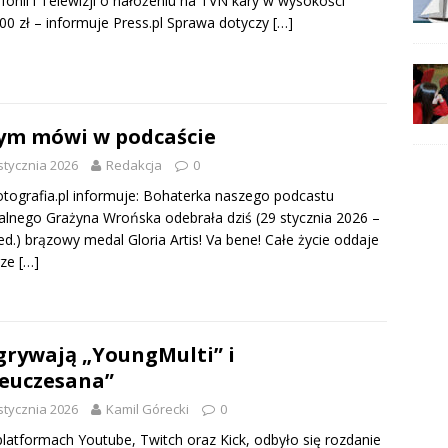
fonii i Telewizji o nałożeniu na TVN kary w wysokości
00 zł – informuje Press.pl Sprawa dotyczy
[…]
ym mówi w podcaście
stycznia 2026
Redakcja
0
tografia.pl informuje: Bohaterka naszego podcastu
alnego Grażyna Wrońska odebrała dziś (29 stycznia 2026 –
ed.) brązowy medal Gloria Artis! Va bene! Całe życie oddaje
rze
[…]
rywają „YoungMulti” i
euczesana”
stycznia 2026
Kamil Górecki
0
atformach Youtube, Twitch oraz Kick, odbyło się rozdanie