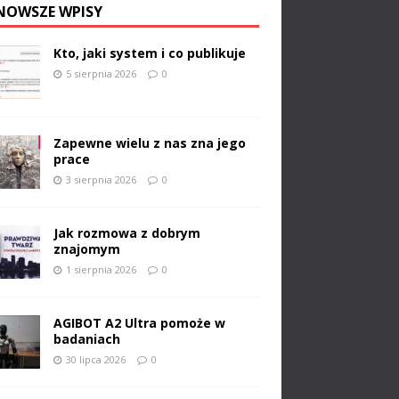
NOWSZE WPISY
Kto, jaki system i co publikuje
5 sierpnia 2026
0
Zapewne wielu z nas zna jego
prace
3 sierpnia 2026
0
Jak rozmowa z dobrym
znajomym
1 sierpnia 2026
0
AGIBOT A2 Ultra pomoże w
badaniach
30 lipca 2026
0