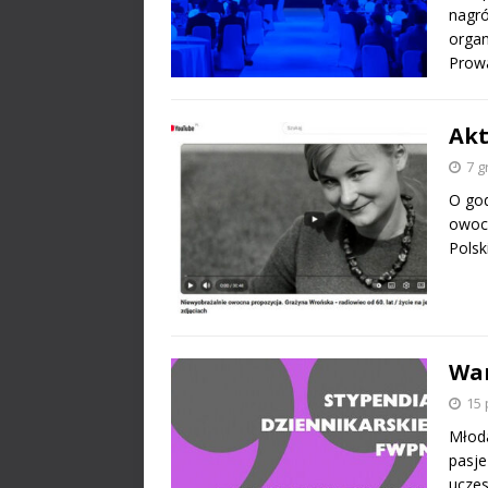
nagró
organ
Prow
Akt
7 g
O god
owocn
Polsk
War
15 
Młoda
pasje
uczes