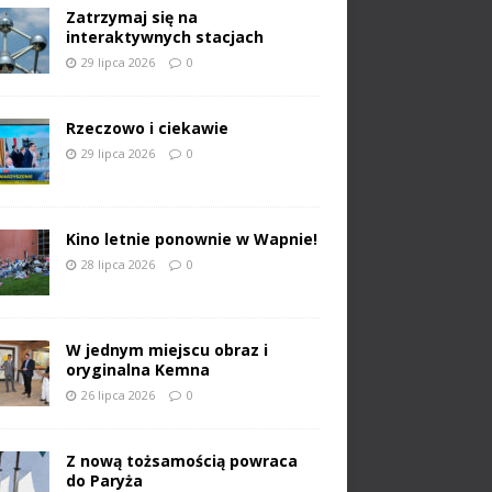
Zatrzymaj się na
interaktywnych stacjach
29 lipca 2026
0
Rzeczowo i ciekawie
29 lipca 2026
0
Kino letnie ponownie w Wapnie!
28 lipca 2026
0
W jednym miejscu obraz i
oryginalna Kemna
26 lipca 2026
0
Z nową tożsamością powraca
do Paryża