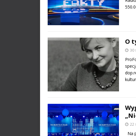
Radio
550.0
O t
30 
ProFo
specj
dop.r
kultu
Wyg
„Ni
22 
Na pl