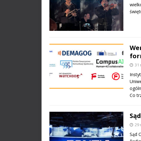
wielk
święt
Wer
for
31 
Insty
Uniwe
ogól
Co tr
Sąd
29 
Sąd O