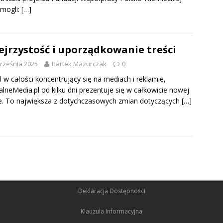
mogli:
[…]
ejrzystość i uporządkowanie treści
rześnia 2025
Bartek Mazurczak
0
l w całości koncentrujący się na mediach i reklamie,
alneMedia.pl od kilku dni prezentuje się w całkowicie nowej
e. To największa z dotychczasowych zmian dotyczących
[…]
Deklaracja Dostępności
Klauzula Informacyjna