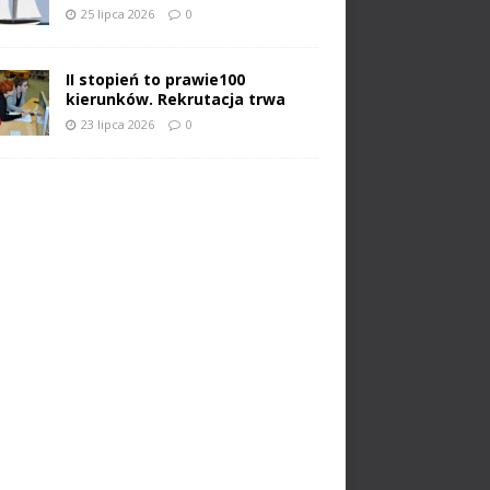
25 lipca 2026
0
II stopień to prawie100
kierunków. Rekrutacja trwa
23 lipca 2026
0