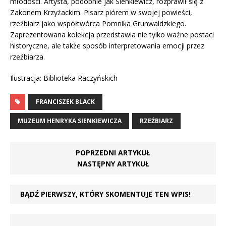
młodości. Artysta, podobnie jak Sienkiewicz, rozprawił się z
Zakonem Krzyżackim. Pisarz piórem w swojej powieści,
rzeźbiarz jako współtwórca Pomnika Grunwaldzkiego.
Zaprezentowana kolekcja przedstawia nie tylko ważne postaci
historyczne, ale także sposób interpretowania emocji przez
rzeźbiarza.
Ilustracja: Biblioteka Raczyńskich
FRANCISZEK BLACK
MUZEUM HENRYKA SIENKIEWICZA
RZEŹBIARZ
POPRZEDNI ARTYKUŁ
NASTĘPNY ARTYKUŁ
BĄDŹ PIERWSZY, KTÓRY SKOMENTUJE TEN WPIS!