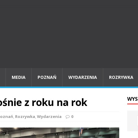
MEDIA
POZNAŃ
WYDARZENIA
ROZRYWKA
śnie z roku na rok
WYS
Poznań
,
Rozrywka
,
Wydarzenia
0