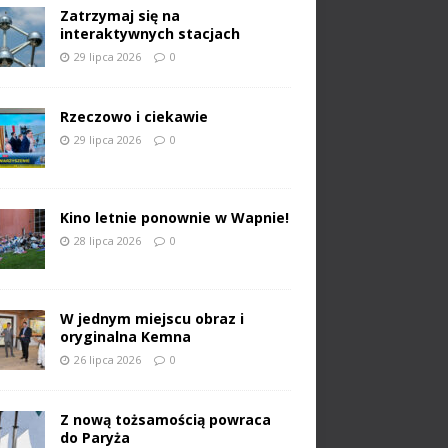
Zatrzymaj się na
interaktywnych stacjach
29 lipca 2026
0
Rzeczowo i ciekawie
29 lipca 2026
0
Kino letnie ponownie w Wapnie!
28 lipca 2026
0
W jednym miejscu obraz i
oryginalna Kemna
26 lipca 2026
0
Z nową tożsamością powraca
do Paryża