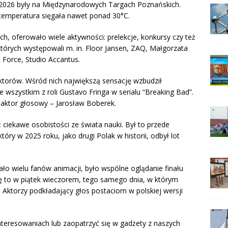
 2026 były na Międzynarodowych Targach Poznańskich.
 temperatura sięgała nawet ponad 30°C.
h, oferowało wiele aktywności: prelekcje, konkursy czy też
których występowali m. in. Floor Jansen, ZAQ, Małgorzata
 Force, Studio Accantus.
ktorów. Wśród nich największą sensację wzbudził
e wszystkim z roli Gustavo Fringa w serialu “Breaking Bad”.
y aktor głosowy – Jarosław Boberek.
ciekawe osobistości ze świata nauki. Był to przede
óry w 2025 roku, jako drugi Polak w historii, odbył lot
ało wielu fanów animacji, było wspólne oglądanie finału
się to w piątek wieczorem, tego samego dnia, w którym
. Aktorzy podkładający głos postaciom w polskiej wersji
.
teresowaniach lub zaopatrzyć się w gadżety z naszych