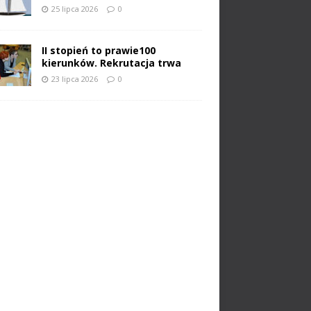
25 lipca 2026
0
II stopień to prawie100
kierunków. Rekrutacja trwa
23 lipca 2026
0