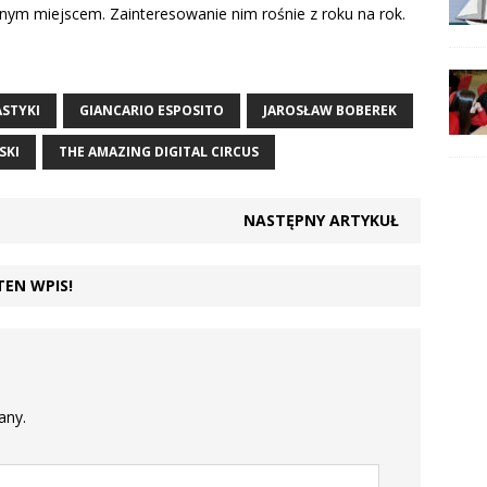
alnym miejscem. Zainteresowanie nim rośnie z roku na rok.
ASTYKI
GIANCARIO ESPOSITO
JAROSŁAW BOBEREK
SKI
THE AMAZING DIGITAL CIRCUS
NASTĘPNY ARTYKUŁ
TEN WPIS!
any.