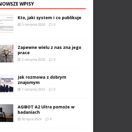
NOWSZE WPISY
Kto, jaki system i co publikuje
5 sierpnia 2026
0
Zapewne wielu z nas zna jego
prace
3 sierpnia 2026
0
Jak rozmowa z dobrym
znajomym
1 sierpnia 2026
0
AGIBOT A2 Ultra pomoże w
badaniach
30 lipca 2026
0