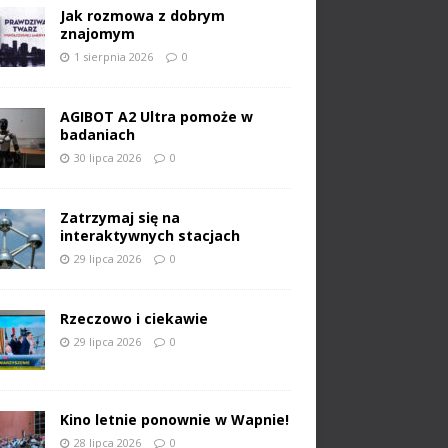
Jak rozmowa z dobrym
znajomym
1 sierpnia 2026
0
AGIBOT A2 Ultra pomoże w
badaniach
30 lipca 2026
0
Zatrzymaj się na
interaktywnych stacjach
29 lipca 2026
0
Rzeczowo i ciekawie
29 lipca 2026
0
Kino letnie ponownie w Wapnie!
28 lipca 2026
0