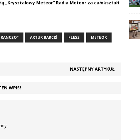
dą „Kryształowy Meteor” Radia Meteor za całokształt
"RANCZO"
ARTUR BARCIŚ
FLESZ
METEOR
NASTĘPNY ARTYKUŁ
TEN WPIS!
any.