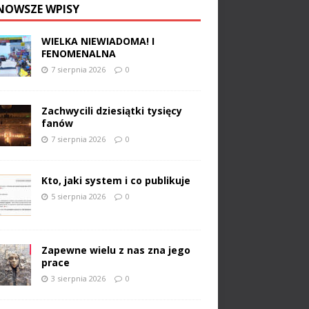
NOWSZE WPISY
WIELKA NIEWIADOMA! I
FENOMENALNA
7 sierpnia 2026
0
Zachwycili dziesiątki tysięcy
fanów
7 sierpnia 2026
0
Kto, jaki system i co publikuje
5 sierpnia 2026
0
Zapewne wielu z nas zna jego
prace
3 sierpnia 2026
0