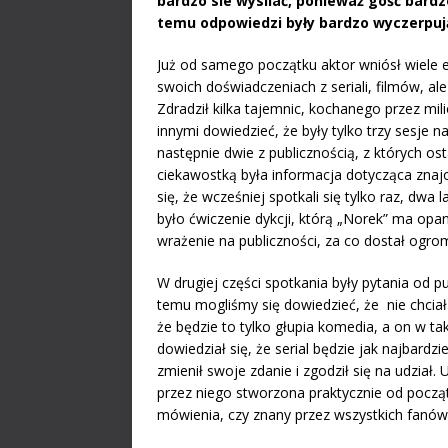
bardzo sie wysilać, ponieważ gość bardz
temu odpowiedzi były bardzo wyczerpuj
Już od samego początku aktor wniósł wiele 
swoich doświadczeniach z seriali, filmów, al
Zdradził kilka tajemnic, kochanego przez mi
innymi dowiedzieć, że były tylko trzy sesje 
następnie dwie z publicznością, z których os
ciekawostką była informacja dotycząca znaj
się, że wcześniej spotkali się tylko raz, dw
było ćwiczenie dykcji, którą „Norek” ma opan
wrażenie na publiczności, za co dostał ogro
W drugiej części spotkania były pytania od pu
temu mogliśmy się dowiedzieć, że nie chcia
że będzie to tylko głupia komedia, a on w ta
dowiedział się, że serial będzie jak najbard
zmienił swoje zdanie i zgodził się na udział
przez niego stworzona praktycznie od począ
mówienia, czy znany przez wszystkich fanów,