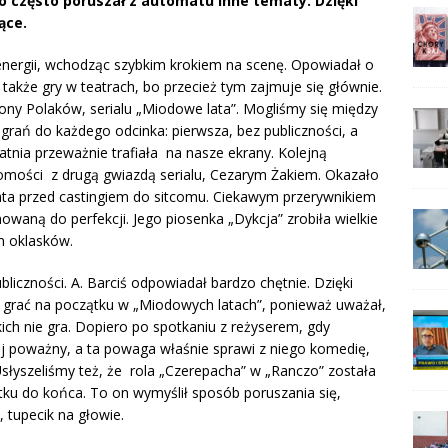
o często poruszał z automatu inne tematy. Dzięki
ące.
energii, wchodząc szybkim krokiem na scenę. Opowiadał o
e także gry w teatrach, bo przecież tym zajmuje się głównie.
liony Polaków, serialu „Miodowe lata”. Mogliśmy się między
nagrań do każdego odcinka: pierwsza, bez publiczności, a
tatnia przeważnie trafiała na nasze ekrany. Kolejną
omości z drugą gwiazdą serialu, Cezarym Żakiem. Okazało
a lata przed castingiem do sitcomu. Ciekawym przerywnikiem
owaną do perfekcji. Jego piosenka „Dykcja” zrobiła wielkie
m oklasków.
bliczności. A. Barciś odpowiadał bardzo chętnie. Dzięki
ł grać na początku w „Miodowych latach”, ponieważ uważał,
kich nie gra. Dopiero po spotkaniu z reżyserem, gdy
ziej poważny, a ta powaga właśnie sprawi z niego komedię,
. Usłyszeliśmy też, że rola „Czerepacha” w „Ranczo” została
tku do końca. To on wymyślił sposób poruszania się,
 tupecik na głowie.