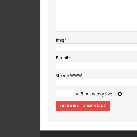
Imię
*
E-mail
*
Strona WWW
×
5
=
twenty five