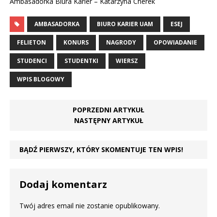
Ambasadorka Biura Karier – Katarzyna Cherek
AMBASADORKA
BIURO KARIER UAM
ESEJ
FELIETON
KONURS
NAGRODY
OPOWIADANIE
STUDENCI
STUDENTKI
WIERSZ
WPIS BLOGOWY
POPRZEDNI ARTYKUŁ
NASTĘPNY ARTYKUŁ
BĄDŹ PIERWSZY, KTÓRY SKOMENTUJE TEN WPIS!
Dodaj komentarz
Twój adres email nie zostanie opublikowany.