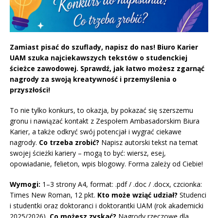
Zamiast pisać do szuflady, napisz do nas! Biuro Karier
UAM szuka najciekawszych tekstów o studenckiej
ścieżce zawodowej. Sprawdź, jak łatwo możesz zgarnąć
nagrody za swoją kreatywność i przemyślenia o
przyszłości!
To nie tylko konkurs, to okazja, by pokazać się szerszemu
gronu i nawiązać kontakt z Zespołem Ambasadorskim Biura
Karier, a także odkryć swój potencjał i wygrać ciekawe
nagrody.
Co trzeba zrobić?
Napisz autorski tekst na temat
swojej ścieżki kariery – mogą to być: wiersz, esej,
opowiadanie, felieton, wpis blogowy. Forma zależy od Ciebie!
Wymogi:
1–3 strony A4, format: .pdf / .doc / .docx, czcionka:
Times New Roman, 12 pkt.
Kto może wziąć udział?
Studenci
i studentki oraz doktoranci i doktorantki UAM (rok akademicki
2025/2026)
. Co możesz zyskać?
Nagrody rzeczowe dla