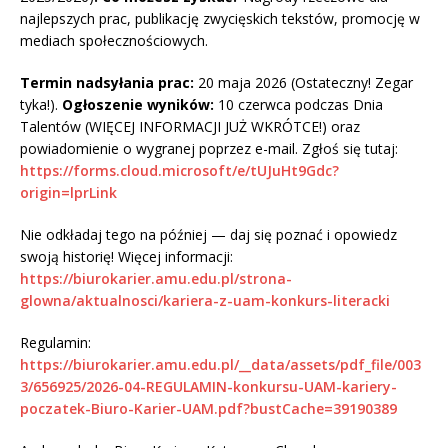
najlepszych prac, publikację zwycięskich tekstów, promocję w
mediach społecznościowych.
Termin nadsyłania prac:
20 maja 2026 (Ostateczny! Zegar
tyka!).
Ogłoszenie wyników:
10 czerwca podczas Dnia
Talentów (WIĘCEJ INFORMACJI JUŻ WKRÓTCE!) oraz
powiadomienie o wygranej poprzez e-mail. Zgłoś się tutaj:
https://forms.cloud.microsoft/e/tUJuHt9Gdc?
origin=lprLink
Nie odkładaj tego na później — daj się poznać i opowiedz
swoją historię! Więcej informacji:
https://biurokarier.amu.edu.pl/strona-
glowna/aktualnosci/kariera-z-uam-konkurs-literacki
Regulamin:
https://biurokarier.amu.edu.pl/__data/assets/pdf_file/003
3/656925/2026-04-REGULAMIN-konkursu-UAM-kariery-
poczatek-Biuro-Karier-UAM.pdf?bustCache=39190389