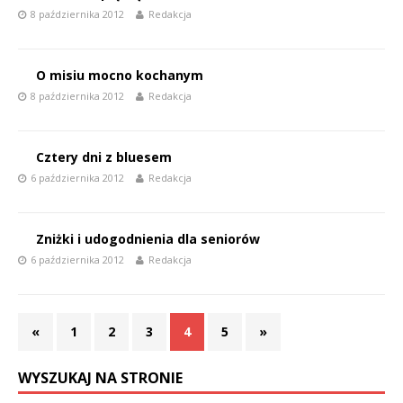
8 października 2012
Redakcja
O misiu mocno kochanym
8 października 2012
Redakcja
Cztery dni z bluesem
6 października 2012
Redakcja
Zniżki i udogodnienia dla seniorów
6 października 2012
Redakcja
«
1
2
3
4
5
»
WYSZUKAJ NA STRONIE