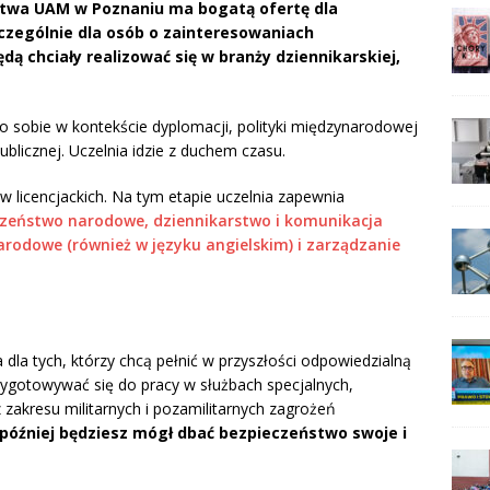
rstwa UAM w Poznaniu ma bogatą ofertę dla
czególnie dla osób o zainteresowaniach
dą chciały realizować się w branży dziennikarskiej,
lą o sobie w kontekście dyplomacji, polityki międzynarodowej
blicznej. Uczelnia idzie z duchem czasu.
licencjackich. Na tym etapie uczelnia zapewnia
zeństwo narodowe, dziennikarstwo i komunikacja
arodowe (również w języku angielskim) i zarządzanie
 dla tych, którzy chcą pełnić w przyszłości odpowiedzialną
rzygotowywać się do pracy w służbach specjalnych,
z zakresu militarnych i pozamilitarnych zagrożeń
 później będziesz mógł dbać bezpieczeństwo swoje i