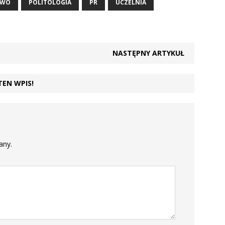
TWO
POLITOLOGIA
PR
UCZELNIA
NASTĘPNY ARTYKUŁ
TEN WPIS!
any.