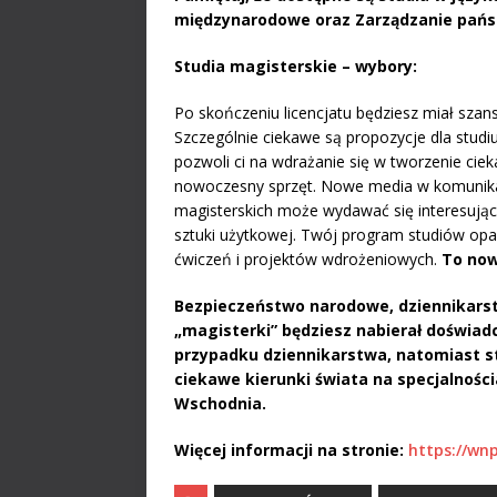
międzynarodowe oraz Zarządzanie państ
Studia magisterskie – wybory:
Po skończeniu licencjatu będziesz miał szans
Szczególnie ciekawe są propozycje dla studi
pozwoli ci na wdrażanie się w tworzenie cie
nowoczesny sprzęt. Nowe media w komunikacj
magisterskich może wydawać się interesujący
sztuki użytkowej. Twój program studiów opar
ćwiczeń i projektów wdrożeniowych.
To now
Bezpieczeństwo narodowe, dziennikarstw
„magisterki” będziesz nabierał doświad
przypadku dziennikarstwa, natomiast 
ciekawe kierunki świata na specjalności
Wschodnia.
Więcej informacji na stronie:
https://wn