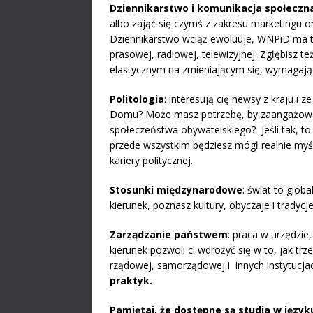
Dziennikarstwo i komunikacja społeczn
albo zająć się czymś z zakresu marketingu onl
Dziennikarstwo wciąż ewoluuje, WNPiD ma t
prasowej, radiowej, telewizyjnej. Zgłębisz t
elastycznym na zmieniającym się, wymagają
Politologia
: interesują cię newsy z kraju i z
Domu? Może masz potrzebę, by zaangażować
społeczeństwa obywatelskiego? Jeśli tak, to p
przede wszystkim będziesz mógł realnie myś
kariery politycznej.
Stosunki międzynarodowe
: świat to glob
kierunek, poznasz kultury, obyczaje i tradycj
Zarządzanie państwem
: praca w urzędzie,
kierunek pozwoli ci wdrożyć się w to, jak 
rządowej, samorządowej i innych instytucja
praktyk.
Pamiętaj, że dostępne są studia w język