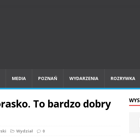
MEDIA
POZNAŃ
WYDARZENIA
ROZRYWKA
asko. To bardzo dobry
WYS
ski
Wydział
0