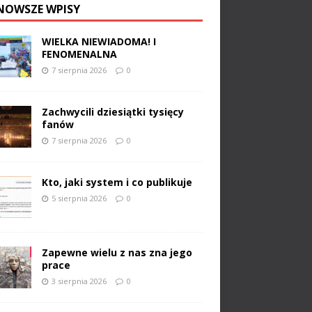
NOWSZE WPISY
WIELKA NIEWIADOMA! I
FENOMENALNA
7 sierpnia 2026
0
Zachwycili dziesiątki tysięcy
fanów
7 sierpnia 2026
0
Kto, jaki system i co publikuje
5 sierpnia 2026
0
Zapewne wielu z nas zna jego
prace
3 sierpnia 2026
0