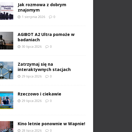
Jak rozmowa z dobrym
znajomym
1 sierpnia 2026
0
AGIBOT A2 Ultra pomoże w
badaniach
30 lipca 2026
0
Zatrzymaj się na
interaktywnych stacjach
29 lipca 2026
0
Rzeczowo i ciekawie
29 lipca 2026
0
Kino letnie ponownie w Wapnie!
28 lipca 2026
0