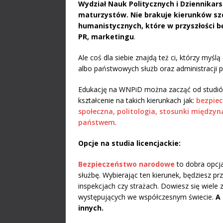
Wydział Nauk Politycznych i Dziennika
maturzystów. Nie brakuje kierunków sz
humanistycznych, które w przyszłości bę
PR, marketingu
.
Ale coś dla siebie znajdą też ci, którzy myś
albo państwowych służb oraz administracji pu
Edukację na WNPiD można zacząć od studiów 
kształcenie na takich kierunkach jak:
bezpiec
społeczna, politologia, stosunki międzyn
państwem
.
Opcje na studia licencjackie:
Bezpieczeństwo narodowe
to dobra opcja
służbę. Wybierając ten kierunek, będziesz p
inspekcjach czy strażach. Dowiesz się wiele 
występujących we współczesnym świecie.
A
innych.