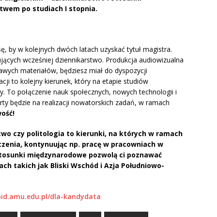
wem po studiach I stopnia.
ę, by w kolejnych dwóch latach uzyskać tytuł magistra.
ujących wcześniej dziennikarstwo. Produkcja audiowizualna
kawych materiałów, będziesz miał do dyspozycji
i to kolejny kierunek, który na etapie studiów
. To połączenie nauk społecznych, nowych technologii i
ty będzie na realizacji nowatorskich zadań, w ramach
ość!
o czy politologia to kierunki, na których w ramach
czenia, kontynuując np. pracę w pracowniach w
stosunki międzynarodowe pozwolą ci poznawać
ach takich jak
Bliski Wschód i Azja Południowo-
pid.amu.edu.pl/dla-kandydata