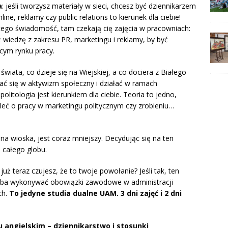
a
: jeśli tworzysz materiały w sieci, chcesz być dziennikarzem
ine, reklamy czy public relations to kierunek dla ciebie!
ego świadomość, tam czekają cię zajęcia w pracowniach:
eż wiedzę z zakresu PR, marketingu i reklamy, by być
cym rynku pracy.
e świata, co dzieje się na Wiejskiej, a co dociera z Białego
 się w aktywizm społeczny i działać w ramach
olitologia jest kierunkiem dla ciebie. Teoria to jedno,
leć o pracy w marketingu politycznym czy zrobieniu…
alna wioska, jest coraz mniejszy. Decydując się na ten
e całego globu.
 już teraz czujesz, że to twoje powołanie? Jeśli tak, ten
trzeba wykonywać obowiązki zawodowe w administracji
ch.
To jedyne studia dualne UAM. 3 dni zajęć i 2 dni
u angielskim – dziennikarstwo i stosunki