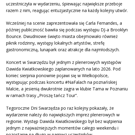
uczestniczyła w wydarzeniu, śpiewając największe przeboje
razem z nim, reagując entuzjastycznie na każdy kolejny utwór.
Wcześniej na scenie zaprezentowała się Carla Fernandes, a
później publiczność bawiła się podczas występu DJ-a Brooklyn
Bounce. Dwudniowe święto miasta obejmowało również
piknik rodzinny, występy lokalnych artystów, strefę
gastronomiczną, lunapark oraz atrakcje dla najmłodszych.
Koncert w Swarzędzu był jednym z plenerowych występów
Dawida Kwiatkowskiego zaplanowanych na lato 2026. Pod
koniec sierpnia ponownie pojawi się w Wielkopolsce,
występując podczas koncertu #NaFalach na poznańskiej
Malcie, a jesienią dwukrotnie zagra w klubie Tama w Poznaniu
w ramach trasy „Proszę tańcz Tour”.
Tegoroczne Dni Swarzędza po raz kolejny pokazały, że
wydarzenie należy do największych imprez plenerowych w
regionie. Występ Dawida Kwiatkowskiego był bez wątpienia
jednym z najważniejszych momentów całego weekendu i
pozostanie na długo w pamięci uczestników.