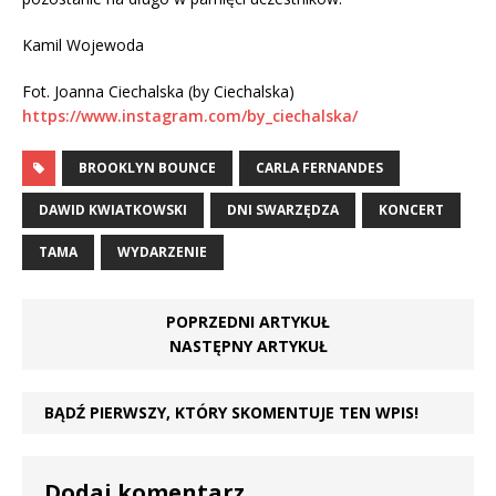
Kamil Wojewoda
Fot. Joanna Ciechalska (by Ciechalska)
https://www.instagram.com/by_ciechalska/
BROOKLYN BOUNCE
CARLA FERNANDES
DAWID KWIATKOWSKI
DNI SWARZĘDZA
KONCERT
TAMA
WYDARZENIE
POPRZEDNI ARTYKUŁ
NASTĘPNY ARTYKUŁ
BĄDŹ PIERWSZY, KTÓRY SKOMENTUJE TEN WPIS!
Dodaj komentarz