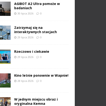
AGIBOT A2 Ultra pomoże w
badaniach
30 lipca 2026
0
Zatrzymaj się na
interaktywnych stacjach
29 lipca 2026
0
Rzeczowo i ciekawie
29 lipca 2026
0
Kino letnie ponownie w Wapnie!
28 lipca 2026
0
W jednym miejscu obraz i
oryginalna Kemna