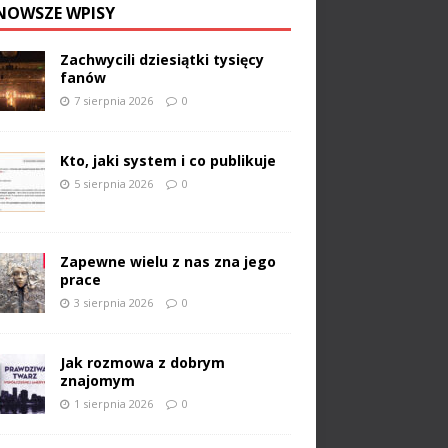
NOWSZE WPISY
Zachwycili dziesiątki tysięcy
fanów
7 sierpnia 2026
0
Kto, jaki system i co publikuje
5 sierpnia 2026
0
Zapewne wielu z nas zna jego
prace
3 sierpnia 2026
0
Jak rozmowa z dobrym
znajomym
1 sierpnia 2026
0