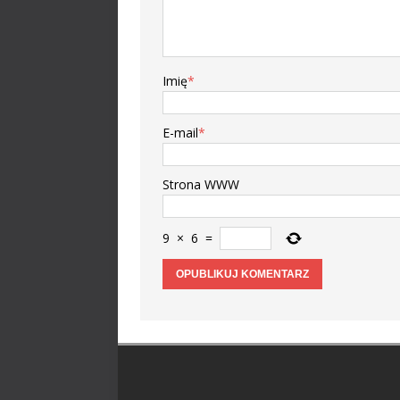
Imię
*
E-mail
*
Strona WWW
9
×
6
=