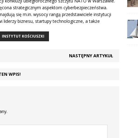
ji konkluzji ubiegłorocznego szczytu NATO w Warszawie.
ęcona strategicznym aspektom cyberbezpieczeństwa.
ajdują się m.in. wysocy rangą przedstawiciele instytucji
i liderzy biznesu, startupy technologiczne, a także
INSTYTUT KOŚCIUSZKI
NASTĘPNY ARTYKUŁ
TEN WPIS!
any.