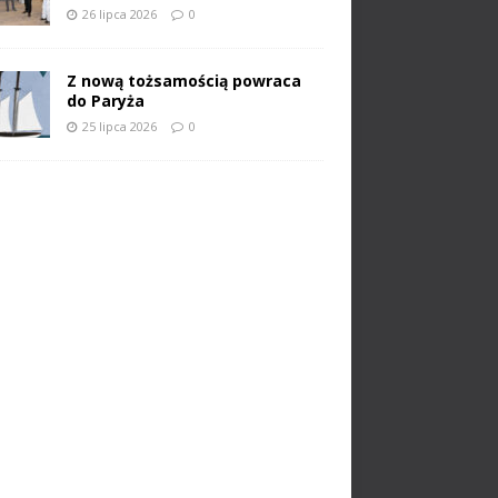
26 lipca 2026
0
Z nową tożsamością powraca
do Paryża
25 lipca 2026
0