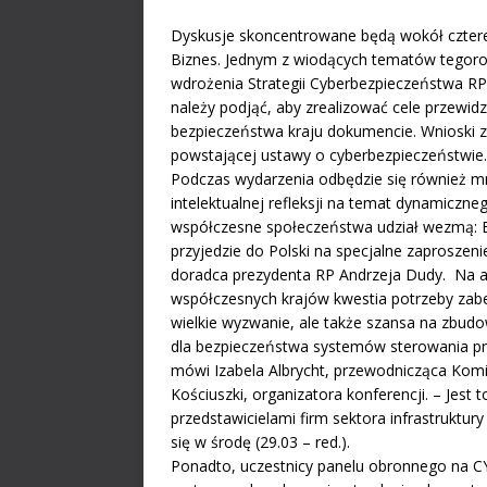
Dyskusje skoncentrowane będą wokół czter
Biznes. Jednym z wiodących tematów tegoro
wdrożenia Strategii Cyberbezpieczeństwa RP
należy podjąć, aby zrealizować cele przewid
bezpieczeństwa kraju dokumencie. Wnioski
powstającej ustawy o cyberbezpieczeństwie.
Podczas wydarzenia odbędzie się również mn
intelektualnej refleksji na temat dynamiczn
współczesne społeczeństwa udział wezmą:
przyjedzie do Polski na specjalne zaproszeni
d
oradca prezydenta RP Andrzeja Dudy.
Na a
współczesnych krajów kwestia potrzeby zab
wielkie wyzwanie, ale także szansa na zbudo
dla bezpieczeństwa systemów sterowania 
mówi Izabela Albrycht, przewodnicząca Kom
Kościuszki, organizatora konferencji. – Jest
przedstawicielami firm sektora infrastruktur
się w środę (29.03 – red.).
Ponadto, uczestnicy panelu obronnego na 