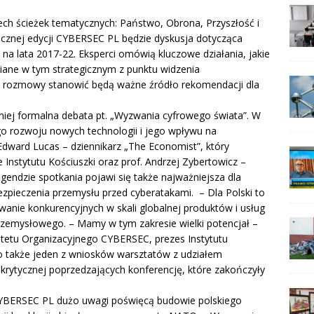
ech ścieżek tematycznych: Państwo,
Obrona, Przyszłość i
cznej edycji CYBERSEC PL będzie
dyskusja dotycząca
 na lata 2017-22. Eksperci omówią
kluczowe działania, jakie
ziane w tym strategicznym z
punktu widzenia
 z rozmowy stanowić będą ważne źródło
rekomendacji dla
iej formalna debata pt. „Wyzwania cyfrowego świata”.
W
ego rozwoju nowych technologii i jego wpływu na
Edward Lucas
– dziennikarz „The Economist”, który
e Instytutu Kościuszki oraz prof.
Andrzej Zybertowicz
–
gendzie
spotkania pojawi się także najważniejsza dla
ezpieczenia
przemysłu przed cyberatakami.
– Dla Polski to
wanie konkurencyjnych w skali globalnej
produktów i usług
przemysłowego. – Mamy w tym zakresie
wielki potencjał –
itetu Organizacyjnego CYBERSEC, prezes
Instytutu
 to także jeden z wniosków warsztatów z udziałem
y krytycznej poprzedzających konferencję, które
zakończyły
CYBERSEC PL dużo uwagi poświęcą budowie polskiego