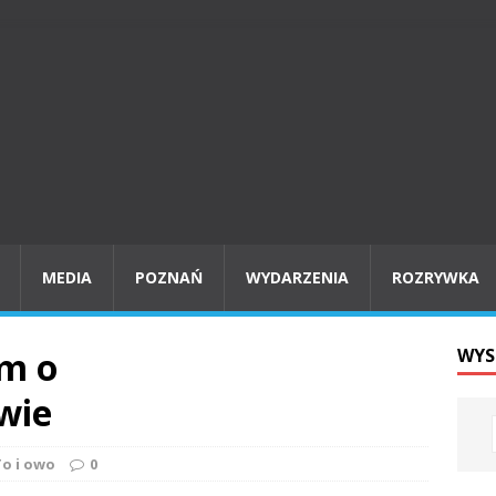
MEDIA
POZNAŃ
WYDARZENIA
ROZRYWKA
m o
WYS
wie
To i owo
0