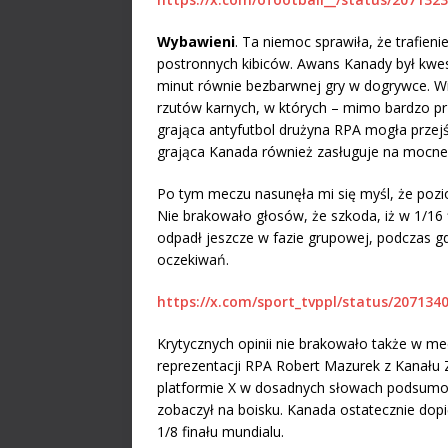
Wybawieni
. Ta niemoc sprawiła, że trafieni
postronnych kibiców. Awans Kanady był kwesti
minut równie bezbarwnej gry w dogrywce. Wie
rzutów karnych, w których – mimo bardzo pr
grająca antyfutbol drużyna RPA mogła przejść
grająca Kanada również zasługuje na mocne
Po tym meczu nasunęła mi się myśl, że poz
Nie brakowało głosów, że szkoda, iż w 1/16 f
odpadł jeszcze w fazie grupowej, podczas g
oczekiwań.
https://x.com/sport_tvppl/status/207134
Krytycznych opinii nie brakowało także w m
reprezentacji RPA Robert Mazurek z Kanału 
platformie X w dosadnych słowach podsumowa
zobaczył na boisku. Kanada ostatecznie dopi
1/8 finału mundialu.