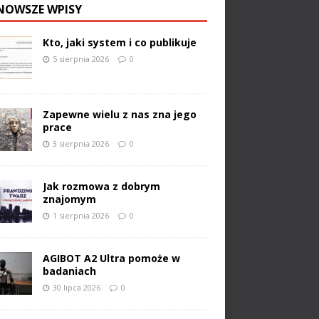
NOWSZE WPISY
Kto, jaki system i co publikuje
5 sierpnia 2026
0
Zapewne wielu z nas zna jego
prace
3 sierpnia 2026
0
Jak rozmowa z dobrym
znajomym
1 sierpnia 2026
0
AGIBOT A2 Ultra pomoże w
badaniach
30 lipca 2026
0