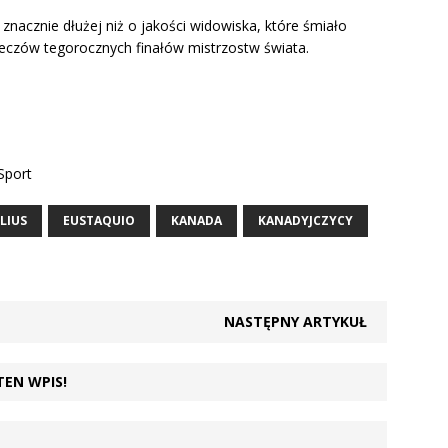
nacznie dłużej niż o jakości widowiska, które śmiało
czów tegorocznych finałów mistrzostw świata.
Sport
LIUS
EUSTAQUIO
KANADA
KANADYJCZYCY
NASTĘPNY ARTYKUŁ
TEN WPIS!