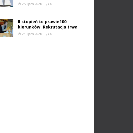
25 lipca 2026
0
II stopień to prawie100
kierunków. Rekrutacja trwa
23 lipca 2026
0