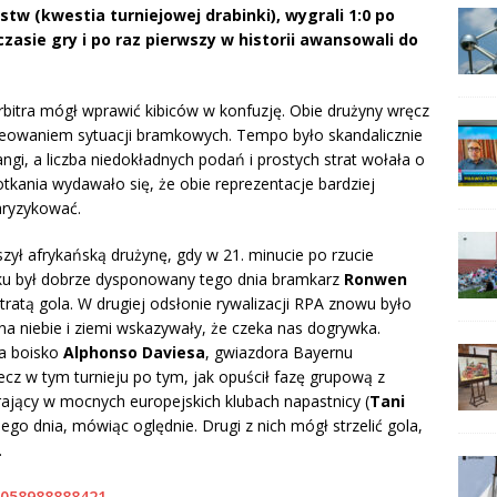
w (kwestia turniejowej drabinki), wygrali 1:0 po
asie gry i po raz pierwszy w historii awansowali do
itra mógł wprawić kibiców w konfuzję. Obie drużyny wręcz
reowaniem sytuacji bramkowych. Tempo było skandalicznie
angi, a liczba niedokładnych podań i prostych strat wołała o
tkania wydawało się, że obie reprezentacje bardziej
aryzykować.
zył afrykańską drużynę, gdy w 21. minucie po rzucie
nku był dobrze dysponowany tego dnia bramkarz
Ronwen
stratą gola. W drugiej odsłonie rywalizacji RPA znowu było
na niebie i ziemi wskazywały, że czeka nas dogrywka.
a boisko
Alphonso Daviesa
, gwiazdora Bayernu
cz w tym turnieju po tym, jak opuścił fazę grupową z
ający w mocnych europejskich klubach napastnicy (
Tani
jego dnia, mówiąc oględnie. Drugi z nich mógł strzelić gola,
.
3058988888421