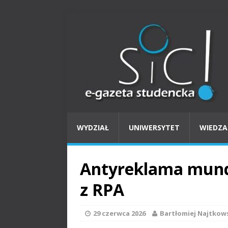
WYDZIAŁ
UNIWERSYTET
WIEDZA
Antyreklama mundi
z RPA
29 czerwca 2026
Bartłomiej Najtkow