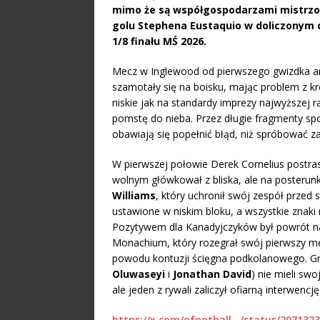
mimo że są współgospodarzami mistrzost
golu Stephena Eustaquio w doliczonym cz
1/8 finału MŚ 2026.
Mecz w Inglewood od pierwszego gwizdka arb
szamotały się na boisku, mając problem z k
niskie jak na standardy imprezy najwyższej r
pomstę do nieba. Przez długie fragmenty spo
obawiają się popełnić błąd, niż spróbować z
W pierwszej połowie Derek Cornelius postras
wolnym główkował z bliska, ale na posteru
Williams
, który uchronił swój zespół przed 
ustawione w niskim bloku, a wszystkie znaki 
Pozytywem dla Kanadyjczyków był powrót n
Monachium, który rozegrał swój pierwszy me
powodu kontuzji ścięgna podkolanowego. Gr
Oluwaseyi
i
Jonathan David
) nie mieli swo
ale jeden z rywali zaliczył ofiarną interwencję
https://x.com/ofootball__/status/207132