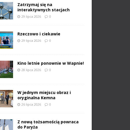
Zatrzymaj się na
interaktywnych stacjach
29 lipca 2026
0
Rzeczowo i ciekawie
29 lipca 2026
0
Kino letnie ponownie w Wapnie!
28 lipca 2026
0
W jednym miejscu obraz i
oryginalna Kemna
26 lipca 2026
0
Z nową tożsamością powraca
do Paryża