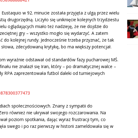
e Eustaquio w 92. minucie została przyjęta z ulgą przez wielu
ą drugorzędną. Liczyło się uniknięcie kolejnych trzydziestu
lu oglądających miało też nadzieję, że nie dojdzie do
zeciętnej gry – wszystko mogło się wydarzyć. A zatem
 do kolejnej rundy. Jednocześnie trzeba przyznać, że tak
 słowa, zdecydowaną krytykę, bo ma większy potencjał.
iom wyraźnie odstawał od standardów fazy pucharowej MŚ.
inału nie znalazł się Iran, który – po dramatycznej walce –
dy RPA zaprezentowała futbol daleki od turniejowych
0878300377473
ediach społecznościowych. Znany z sympatii do
Zero również nie ukrywał swojego rozczarowania. Na
ł poziom spotkania, dając wyraz frustracji tym, co
ęła swego i po raz pierwszy w historii zameldowała się w