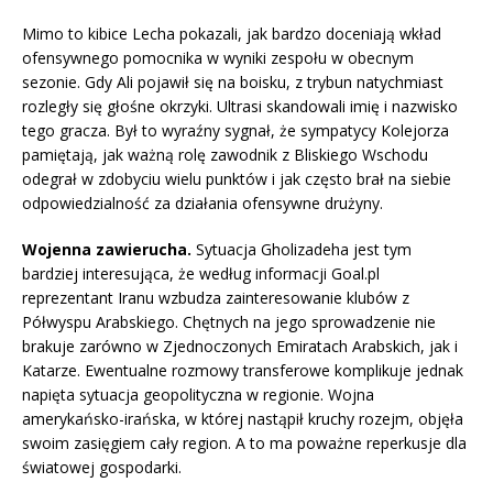
Mimo to kibice Lecha pokazali, jak bardzo doceniają wkład
ofensywnego pomocnika w wyniki zespołu w obecnym
sezonie. Gdy Ali pojawił się na boisku, z trybun natychmiast
rozległy się głośne okrzyki. Ultrasi skandowali imię i nazwisko
tego gracza. Był to wyraźny sygnał, że sympatycy Kolejorza
pamiętają, jak ważną rolę zawodnik z Bliskiego Wschodu
odegrał w zdobyciu wielu punktów i jak często brał na siebie
odpowiedzialność za działania ofensywne drużyny.
Wojenna zawierucha.
Sytuacja Gholizadeha jest tym
bardziej interesująca, że według informacji Goal.pl
reprezentant Iranu wzbudza zainteresowanie klubów z
Półwyspu Arabskiego. Chętnych na jego sprowadzenie nie
brakuje zarówno w Zjednoczonych Emiratach Arabskich, jak i
Katarze. Ewentualne rozmowy transferowe komplikuje jednak
napięta sytuacja geopolityczna w regionie. Wojna
amerykańsko-irańska, w której nastąpił kruchy rozejm, objęła
swoim zasięgiem cały region. A to ma poważne reperkusje dla
światowej gospodarki.