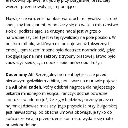
efektowną oprawę, a trybuny przy Bułgarskiej przez cały
wieczór prezentowały się imponująco.
Największe wrażenie na obserwatorach tej rywalizacji zrobił
specjalny transparent, odnoszący się do walki o mistrzostwo
Polski, podkreślając, że drużyna nadal jest w grze o
najważniejszy cel. I jest w tej rywalizacji na pole position. W
polskim futbolu, w którym nie brakuje wciąż toksycznych
emocji, tym razem można było dostrzec normalność, gdyż
spoglądając na inne sektory z trybuny prasowej, łatwo było
zauważyć siedzących obok siebie fanów obu drużyn.
Doceniony Ali.
Szczególny moment był jeszcze przed
pierwszym gwizdkiem arbitra, ponieważ na murawie pojawił
się
Ali Gholizadeh
, który odebrał nagrodę dla najlepszego
piłkarza minionego miesiąca. Irańczyk doznał poważnej
kontuzji i wiadomo już, że z gry będzie wyłączony przez co
najmniej dziewięć miesięcy. Jego przyszłość przy Bułgarskiej
jest niewiadomą, bo obecna umowa obowiązuje tylko do
końca czerwca, a przedłużenie kontraktu wydaje się mało
prawdopodobne.