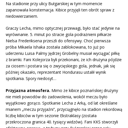
Na stadionie przy ulicy Bułgarskiej w tym momencie
zapanowała konsternacja. Kibice przyjęli ten obrót spraw z
niedowierzaniem.
Graczy Lecha, mimo optycznej przewagi, było stać jedynie na
wyrównanie. 5. minut po stracie gola podrażnieni piłkarze
Nielsa Frederiksena przeszli do ofensywy. Choć pierwsza
próba Mikaela Ishaka została zablokowana, to już po
uderzeniu Luisa Palmy Jędrzej Grobelny musiał wyciągać piłkę
z bramki. Fani Kolejorza byli przekonani, że ich drużyna pójdzie
za ciosem i postara się o zwycięskiego gola, jednak, jak się
później okazało, reprezentant Hondurasu ustalił wynik
spotkania. Spory niedosyt…
Przyjazna atmosfera.
Mimo że kibice poznańskiej drużyny
nie mieli powodów do zadowolenia, wokół meczu było
wyjątkowo gorąco. Spotkanie Lecha z Arką, od lat określane
mianem „meczu przyjaźni”, przyciągnęło na stadion rekordową
liczbę kibiców w tym sezonie Ekstraklasy (została
przekroczona granica 40. tysięcy widzów). Fani KKS stworzyli