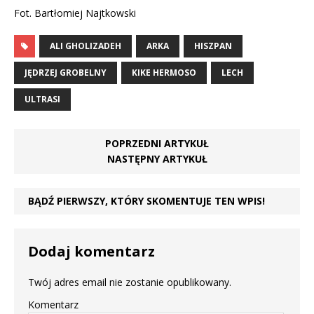
Fot. Bartłomiej Najtkowski
ALI GHOLIZADEH
ARKA
HISZPAN
JĘDRZEJ GROBELNY
KIKE HERMOSO
LECH
ULTRASI
POPRZEDNI ARTYKUŁ
NASTĘPNY ARTYKUŁ
BĄDŹ PIERWSZY, KTÓRY SKOMENTUJE TEN WPIS!
Dodaj komentarz
Twój adres email nie zostanie opublikowany.
Komentarz