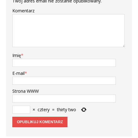
Twój adres email nie zostanie opublikowany.
Komentarz
Imię
*
E-mail
*
Strona WWW
×
cztery
=
thirty two