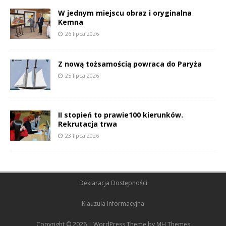
W jednym miejscu obraz i oryginalna
Kemna
26 lipca 2026
Z nową tożsamością powraca do Paryża
25 lipca 2026
II stopień to prawie100 kierunków.
Rekrutacja trwa
23 lipca 2026
Deklaracja Dostępności
Klauzula Informacyjna
Copyright © 2026 | WordPress Theme by
MH Themes