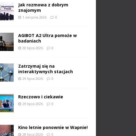
Jak rozmowa z dobrym
znajomym
1 sierpnia 2026
0
AGIBOT A2 Ultra pomoże w
badaniach
30 lipca 2026
0
Zatrzymaj się na
interaktywnych stacjach
29 lipca 2026
0
Rzeczowo i ciekawie
29 lipca 2026
0
Kino letnie ponownie w Wapnie!
28 lipca 2026
0