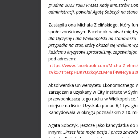
grudnia 2023 roku Prezes Rady Ministrów Don
administracji, powołał Agatę Sobczyk na stan
Zastąpiła ona Michała Zielińskiego, który f
społecznościowym Facebook napisał między
dla Ojczyzny i dla Wielkopolski na stanowisk
przypadła na czas, który okazał się wielkim wyz
Każdemu kryzysowi sprostaliśmy, zapewniając
pod adresem:
https://www.facebook.com/MichalZieli
zVk57TtetpHUKYU2kqAzLM4Bf4WHcyBu29
Absolwentka Uniwersytetu Ekonomicznego w 
zarządzania uzyskany w City Institute w Syd
przewodniczącą tego ruchu w Wielkopolsce. 
miejsce na liście. Uzyskała ponad 6,1 tys. g
Kandydowała w okręgu poznańskim z 10. miejs
Agata Sobczyk, jeszcze jako kandydatka do S
innymi:
„Przez lata moja pasja i praca zawodo