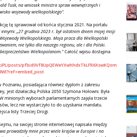
ald Tusk, na wniosek ministra spraw wewnętrznych i
owisko wojewody wielkopolskiego”.
unkcję tę sprawował od końca stycznia 2021. Na portalu
 innymi:
„27 grudnia 2023 r. był ostatnim dniem mojej misji
u Wojewody Wielkopolskiego. Moja praca dla Wielkopolski
waniem, nie tylko dla naszego regionu, ale i dla Polski.
 bezpieczeństwo Wielkopolanom.”
Całość wpisu dostępna
nskiPL/posts/pfbid0Vf8UpQEWeYXwhhdxTkLFR6XswKQom
Wl?ref=embed_post
Poznaniu, posiadająca również dyplom z zakresu
ney, jest działaczką Polska 2050 Szymona Hołowni. Była
W minionych wyborach parlamentarnych zajęła trzecie
łosów, lecz nie wystarczyło to do uzyskania mandatu.
ca listy Trzeciej Drogi.
ejmu, na swojej stronie internetowej napisała między
wa prowadziły mnie przez wiele krajów w Europie i na