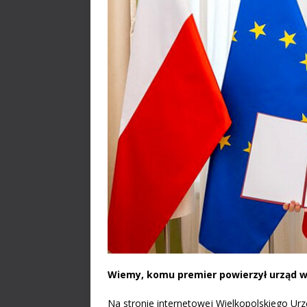
Wiemy, komu premier powierzył urząd w
Na stronie internetowej Wielkopolskiego U