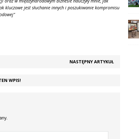
ji oraz w międzynarodowym biznesie nauczyły mnie, jak
ak kluczowe jest słuchanie innych i poszukiwanie kompromisu
rodowej”
NASTĘPNY ARTYKUŁ
TEN WPIS!
any.