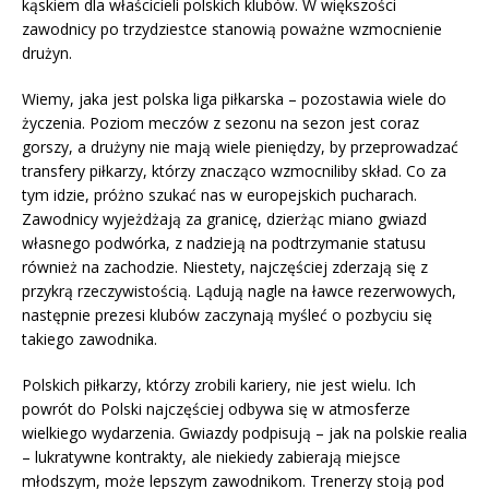
kąskiem dla właścicieli polskich klubów. W większości
zawodnicy po trzydziestce stanowią poważne wzmocnienie
drużyn.
Wiemy, jaka jest polska liga piłkarska – pozostawia wiele do
życzenia. Poziom meczów z sezonu na sezon jest coraz
gorszy, a drużyny nie mają wiele pieniędzy, by przeprowadzać
transfery piłkarzy, którzy znacząco wzmocniliby skład. Co za
tym idzie, próżno szukać nas w europejskich pucharach.
Zawodnicy wyjeżdżają za granicę, dzierżąc miano gwiazd
własnego podwórka, z nadzieją na podtrzymanie statusu
również na zachodzie. Niestety, najczęściej zderzają się z
przykrą rzeczywistością. Lądują nagle na ławce rezerwowych,
następnie prezesi klubów zaczynają myśleć o pozbyciu się
takiego zawodnika.
Polskich piłkarzy, którzy zrobili kariery, nie jest wielu. Ich
powrót do Polski najczęściej odbywa się w atmosferze
wielkiego wydarzenia. Gwiazdy podpisują – jak na polskie realia
– lukratywne kontrakty, ale niekiedy zabierają miejsce
młodszym, może lepszym zawodnikom. Trenerzy stoją pod