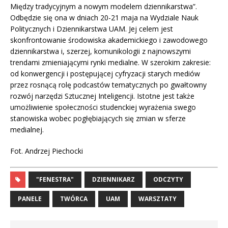
Między tradycyjnym a nowym modelem dziennikarstwa”.
Odbędzie się ona w dniach 20-21 maja na Wydziale Nauk
Politycznych i Dziennikarstwa UAM. Jej celem jest
skonfrontowanie środowiska akademickiego i zawodowego
dziennikarstwa i, szerzej, komunikologii z najnowszymi
trendami zmieniającymi rynki medialne. W szerokim zakresie:
od konwergencji i postępującej cyfryzacji starych mediów
przez rosnącą rolę podcastów tematycznych po gwałtowny
rozwój narzędzi Sztucznej Inteligencji. Istotne jest także
umożliwienie społeczności studenckiej wyrażenia swego
stanowiska wobec pogłębiających się zmian w sferze
medialnej.
Fot. Andrzej Piechocki
"FENESTRA"
DZIENNIKARZ
ODCZYTY
PANELE
TWÓRCA
UAM
WARSZTATY