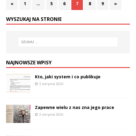
«
1
…
5
6
7
8
9
»
WYSZUKAJ NA STRONIE
NAJNOWSZE WPISY
Kto, jaki system i co publikuje
5 sierpnia 2026
Zapewne wielu z nas zna jego prace
3 sierpnia 2026