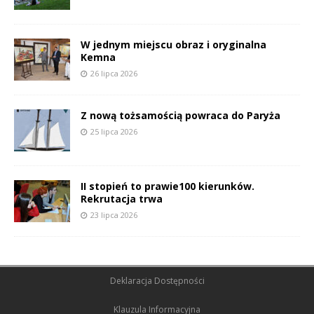
W jednym miejscu obraz i oryginalna
Kemna
26 lipca 2026
Z nową tożsamością powraca do Paryża
25 lipca 2026
II stopień to prawie100 kierunków.
Rekrutacja trwa
23 lipca 2026
Deklaracja Dostępności
Klauzula Informacyjna