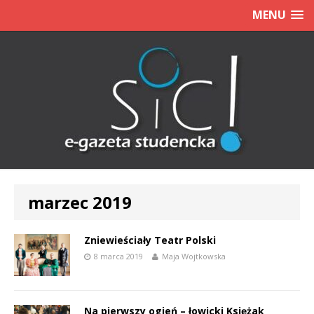
MENU
marzec 2019
Zniewieściały Teatr Polski
8 marca 2019
Maja Wojtkowska
Na pierwszy ogień – łowicki Księżak