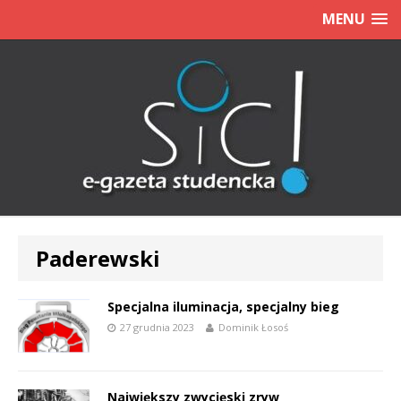
MENU
Paderewski
Specjalna iluminacja, specjalny bieg
27 grudnia 2023
Dominik Łosoś
Największy zwycięski zryw