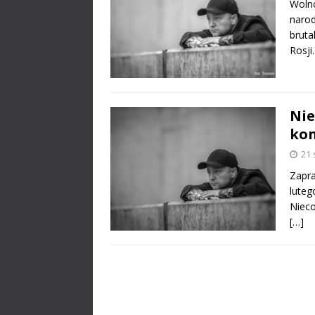
Wolno
narod
bruta
Rosj
Nie
kon
21 
Zapra
luteg
Nieco
[…]