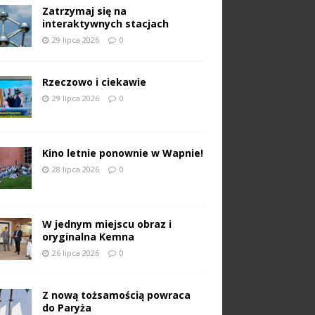
Zatrzymaj się na
interaktywnych stacjach
29 lipca 2026
0
Rzeczowo i ciekawie
29 lipca 2026
0
Kino letnie ponownie w Wapnie!
28 lipca 2026
0
W jednym miejscu obraz i
oryginalna Kemna
26 lipca 2026
0
Z nową tożsamością powraca
do Paryża