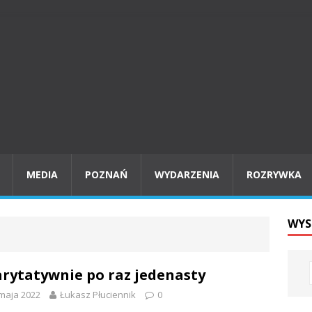
MEDIA
POZNAŃ
WYDARZENIA
ROZRYWKA
WYS
rytatywnie po raz jedenasty
maja 2022
Łukasz Płuciennik
0