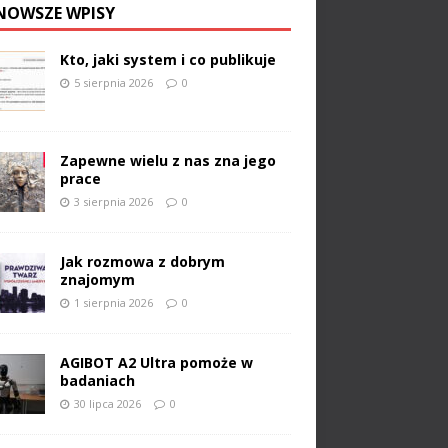
NOWSZE WPISY
Kto, jaki system i co publikuje
5 sierpnia 2026
0
Zapewne wielu z nas zna jego
prace
3 sierpnia 2026
0
Jak rozmowa z dobrym
znajomym
1 sierpnia 2026
0
AGIBOT A2 Ultra pomoże w
badaniach
30 lipca 2026
0