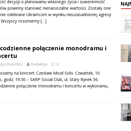
ść decyzji o planowaniu własnego życia i suwerenność
NAJ
ów powinny stanowić nienaruszalne wartości. Zostały one
lnie odebrane Ukraińcom w wyniku nieuzasadnionej agresji
i. Wszyscy rozumiemy
[…]
codzienne połączenie monodramu i
certu
stycznia 2022
Redakcja
0
szamy na koncert: Czesław Mozil Solo. Czwartek, 10
o, godz. 19:30 – SARP Social Club, ul. Stary Rynek 56.
dzienne połączenie monodramu i koncertu w wykonaniu,