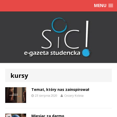
MENU
kursy
Temat, który nas zainspirował
23 sierpnia 2020
Cezary Kolasa
Miesiąc za darmo