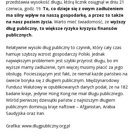
przedstawia wysokość długu, którą licznik osiągnął w dniu 21
czerwca, godz. 19.
To, co dzieje się z owym zadłużeniem
ma silny wpływ na naszą gospodarkę, a przez
to także
na nasz poziom życia.
Warto mieć świadomość, że
wyższy
dług publiczny, to większe ryzyko kryzysu finansów
publicznych.
Relatywnie wysoki dług publiczny to czynnik, który cały czas
hamuje szybszy wzrost gospodarczy Polski. Jednak
największym problemem jest szybki przyrost długu, bo im
wyższe mamy zadłużenie, tym więcej musimy płacić za jego
obsługę. Pocieszającym jest fakt, że niemal każde państwo na
świecie boryka się z długiem publicznym. Międzynarodowy
Fundusz Walutowy w opublikowanych danych podał, że na 182
badane kraje, jedynie Hong Kong nie miał długu publicznego.
Wśród pierwszej dziesiątki państw z najniższym długiem
publicznym dominują kraje naftowe – Afganistan, Arabia
Saudyjska oraz Iran.
Grafika: www.dlugpubliczny.org.pl