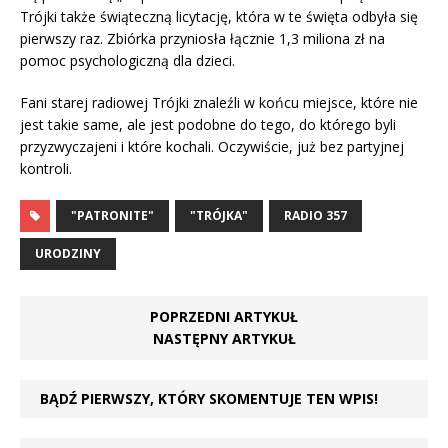
Trójki także świąteczną licytację, która w te święta odbyła się
pierwszy raz. Zbiórka przyniosła łącznie 1,3 miliona zł na
pomoc psychologiczną dla dzieci.
Fani starej radiowej Trójki znaleźli w końcu miejsce, które nie
jest takie same, ale jest podobne do tego, do którego byli
przyzwyczajeni i które kochali. Oczywiście, już bez partyjnej
kontroli.
"PATRONITE"
"TRÓJKA"
RADIO 357
URODZINY
POPRZEDNI ARTYKUŁ
NASTĘPNY ARTYKUŁ
BĄDŹ PIERWSZY, KTÓRY SKOMENTUJE TEN WPIS!