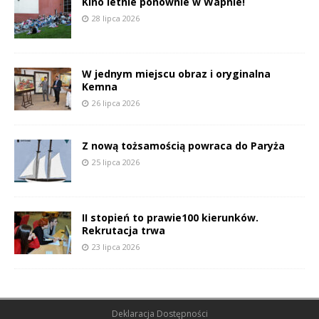
Kino letnie ponownie w Wapnie!
28 lipca 2026
W jednym miejscu obraz i oryginalna
Kemna
26 lipca 2026
Z nową tożsamością powraca do Paryża
25 lipca 2026
II stopień to prawie100 kierunków.
Rekrutacja trwa
23 lipca 2026
Deklaracja Dostępności