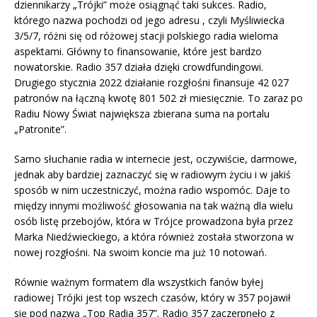
dziennikarzy „Trójki” może osiągnąć taki sukces. Radio,
którego nazwa pochodzi od jego adresu , czyli Myśliwiecka
3/5/7, różni się od różowej stacji polskiego radia wieloma
aspektami. Główny to finansowanie, które jest bardzo
nowatorskie. Radio 357 działa dzięki crowdfundingowi.
Drugiego stycznia 2022 działanie rozgłośni finansuje 42 027
patronów na łączną kwotę 801 502 zł miesięcznie. To zaraz po
Radiu Nowy Świat największa zbierana suma na portalu
„Patronite”.
Samo słuchanie radia w internecie jest, oczywiście, darmowe,
jednak aby bardziej zaznaczyć się w radiowym życiu i w jakiś
sposób w nim uczestniczyć, można radio wspomóc. Daje to
między innymi możliwość głosowania na tak ważną dla wielu
osób listę przebojów, która w Trójce prowadzona była przez
Marka Niedźwieckiego, a która również została stworzona w
nowej rozgłośni. Na swoim koncie ma już 10 notowań.
Równie ważnym formatem dla wszystkich fanów byłej
radiowej Trójki jest top wszech czasów, który w 357 pojawił
się pod nazwą „Top Radia 357”. Radio 357 zaczerpnęło z