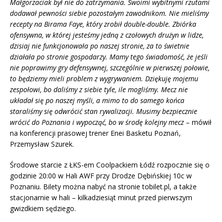
Małgorzaciak był nie do zatrzymania. Swoimi wybitnymi rzutami
dodawał pewności siebie pozostałym zawodnikom. Nie mieliśmy
recepty na Birama Faye, który zrobił double-double. Zbiórka
ofensywna, w której jesteśmy jedną z czołowych drużyn w lidze,
dzisiaj nie funkcjonowała po naszej stronie, za to świetnie
działała po stronie gospodarzy. Mamy tego świadomość, że jeśli
nie poprawimy gry defensywnej, szczególnie w pierwszej połowie,
to będziemy mieli problem z wygrywaniem. Dziękuję mojemu
zespołowi, bo daliśmy z siebie tyle, ile mogliśmy. Mecz nie
układał się po naszej myśli, a mimo to do samego końca
staraliśmy się odwrócić stan rywalizacji. Musimy bezpiecznie
wrócić do Poznania i wypocząć, bo w środę kolejny mecz
– mówił
na konferencji prasowej trener Enei Basketu Poznań,
Przemysław Szurek.
Środowe starcie z ŁKS-em Coolpackiem Łódź rozpocznie się o
godzinie 20:00 w Hali AWF przy Drodze Dębińskiej 10c w
Poznaniu. Bilety można nabyć na stronie tobilet.pl, a także
stacjonarnie w hali – kilkadziesiąt minut przed pierwszym
gwizdkiem sędziego.