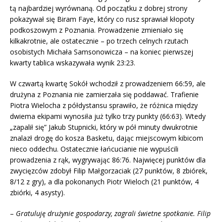
tą najbardziej wyrównaną. Od początku z dobrej strony
pokazywał się Biram Faye, który co rusz sprawiał kłopoty
podkoszowym z Poznania. Prowadzenie zmieniało się
kilkakrotnie, ale ostatecznie – po trzech celnych rzutach
osobistych Michała Samsonowicza – na koniec pierwszej
kwarty tablica wskazywała wynik 23:23.
W czwartą kwartę Sokół wchodził z prowadzeniem 66:59, ale
drużyna z Poznania nie zamierzała się poddawać. Trafienie
Piotra Wielocha z półdystansu sprawiło, że różnica między
dwiema ekipami wynosiła już tylko trzy punkty (66:63). Wtedy
„zapalił się” Jakub Stupnicki, który w pół minuty dwukrotnie
znalazł drogę do kosza Basketu, dając miejscowym kibicom
nieco oddechu. Ostatecznie łańcucianie nie wypuścili
prowadzenia z rąk, wygrywając 86:76. Najwięcej punktów dla
zwycięzców zdobył Filip Małgorzaciak (27 punktów, 8 zbiórek,
8/12 z gry), a dla pokonanych Piotr Wieloch (21 punktów, 4
zbiórki, 4 asysty).
–
Gratuluję drużynie gospodarzy, zagrali świetne spotkanie. Filip