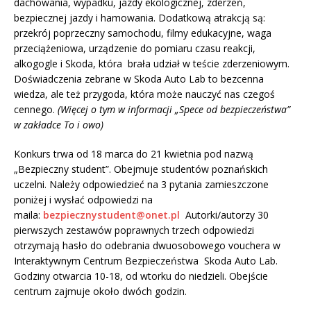
dachowania, wypadku, jazdy ekologicznej, zderzeń,
bezpiecznej jazdy i hamowania. Dodatkową atrakcją są:
przekrój poprzeczny samochodu, filmy edukacyjne, waga
przeciążeniowa, urządzenie do pomiaru czasu reakcji,
alkogogle i Skoda, która brała udział w teście zderzeniowym.
Doświadczenia zebrane w Skoda Auto Lab to bezcenna
wiedza, ale też przygoda, która może nauczyć nas czegoś
cennego.
(Więcej o tym w informacji „Spece od bezpieczeństwa”
w zakładce To i owo)
Konkurs trwa od 18 marca do 21 kwietnia pod nazwą
„Bezpieczny student”. Obejmuje studentów poznańskich
uczelni. Należy odpowiedzieć na 3 pytania zamieszczone
poniżej i wysłać odpowiedzi na
maila:
bezpiecznystudent@onet.pl
Autorki/autorzy 30
pierwszych zestawów poprawnych trzech odpowiedzi
otrzymają hasło do odebrania dwuosobowego vouchera w
Interaktywnym Centrum Bezpieczeństwa Skoda Auto Lab.
Godziny otwarcia 10-18, od wtorku do niedzieli. Obejście
centrum zajmuje około dwóch godzin.