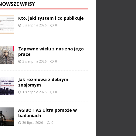
NOWSZE WPISY
Kto, jaki system i co publikuje
5 sierpnia 2026
0
Zapewne wielu z nas zna jego
prace
3 sierpnia 2026
0
Jak rozmowa z dobrym
znajomym
1 sierpnia 2026
0
AGIBOT A2 Ultra pomoże w
badaniach
30 lipca 2026
0