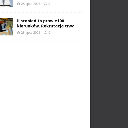
25 lipca 2026
0
II stopień to prawie100
kierunków. Rekrutacja trwa
23 lipca 2026
0