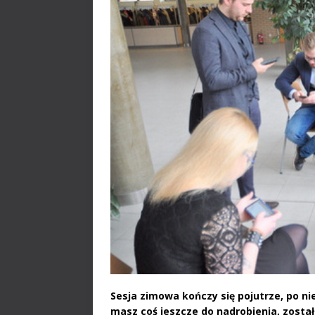
Sesja zimowa kończy się pojutrze, po ni
masz coś jeszcze do nadrobienia, zostało