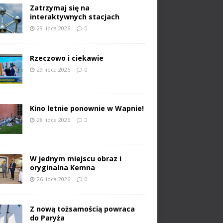
Zatrzymaj się na
interaktywnych stacjach
29 lipca 2026
0
Rzeczowo i ciekawie
29 lipca 2026
0
Kino letnie ponownie w Wapnie!
28 lipca 2026
0
W jednym miejscu obraz i
oryginalna Kemna
26 lipca 2026
0
Z nową tożsamością powraca
do Paryża