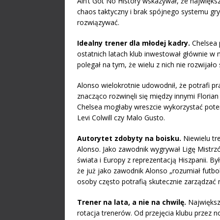
Ain’t Got No History wskazywał, że najwięk
chaos taktyczny i brak spójnego systemu gry.
rozwiązywać.
Idealny trener dla młodej kadry.
Chelsea 
ostatnich latach klub inwestował głównie
polegał na tym, że wielu z nich nie rozwijało
Alonso wielokrotnie udowodnił, że potrafi 
znacząco rozwinęli się między innymi Florian
Chelsea mogłaby wreszcie wykorzystać poten
Levi Colwill czy Malo Gusto.
Autorytet zdobyty na boisku.
Niewielu tr
Alonso. Jako zawodnik wygrywał Ligę Mistrz
świata i Europy z reprezentacją Hiszpanii. B
że już jako zawodnik Alonso „rozumiał futbol 
osoby często potrafią skutecznie zarządzać 
Trener na lata, a nie na chwilę.
Największ
rotacja trenerów. Od przejęcia klubu przez n