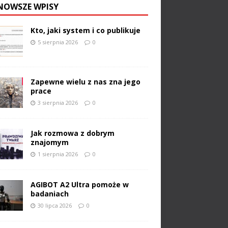
NOWSZE WPISY
Kto, jaki system i co publikuje
5 sierpnia 2026
0
Zapewne wielu z nas zna jego
prace
3 sierpnia 2026
0
Jak rozmowa z dobrym
znajomym
1 sierpnia 2026
0
AGIBOT A2 Ultra pomoże w
badaniach
30 lipca 2026
0