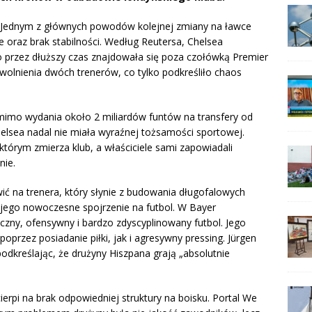
Jednym z głównych powodów kolejnej zmiany na ławce
 oraz brak stabilności. Według Reutersa, Chelsea
 przez dłuższy czas znajdowała się poza czołówką Premier
wolnienia dwóch trenerów, co tylko podkreśliło chaos
mimo wydania około 2 miliardów funtów na transfery od
elsea nadal nie miała wyraźnej tożsamości sportowej.
 którym zmierza klub, a właściciele sami zapowiadali
nie.
ić na trenera, który słynie z budowania długofalowych
jego nowoczesne spojrzenie na futbol. W Bayer
czny, ofensywny i bardzo zdyscyplinowany futbol. Jego
przez posiadanie piłki, jak i agresywny pressing. Jürgen
dkreślając, że drużyny Hiszpana grają „absolutnie
ierpi na brak odpowiedniej struktury na boisku. Portal We