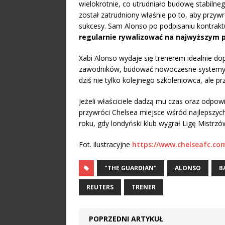
wielokrotnie, co utrudniało budowę stabilne
został zatrudniony właśnie po to, aby przyw
sukcesy. Sam Alonso po podpisaniu kontrakt
regularnie rywalizować na najwyższym po
Xabi Alonso wydaje się trenerem idealnie d
zawodników, budować nowoczesne systemy gr
dziś nie tylko kolejnego szkoleniowca, ale pr
Jeżeli właściciele dadzą mu czas oraz odpow
przywróci Chelsea miejsce wśród najlepszyc
roku, gdy londyński klub wygrał Ligę Mistrzów 
Fot. ilustracyjne
https://www.chelseafc.co
"THE GUARDIAN"
ALONSO
B
REUTERS
TRENER
POPRZEDNI ARTYKUŁ