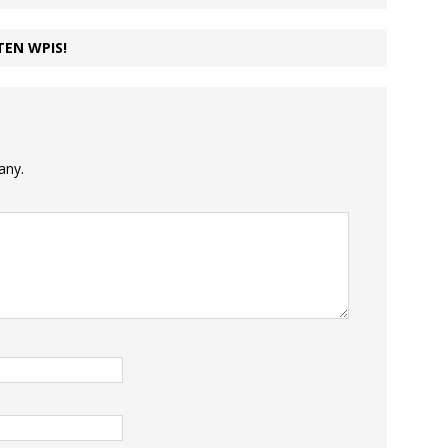
TEN WPIS!
any.