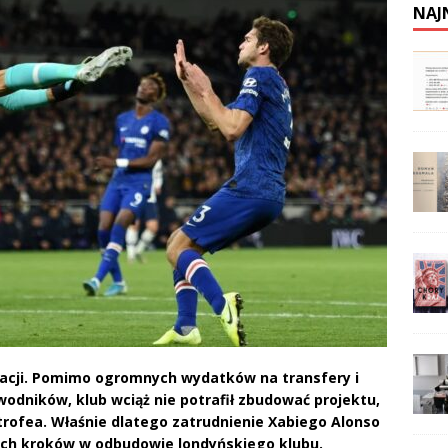
NAJ
zacji. Pomimo ogromnych wydatków na transfery i
dników, klub wciąż nie potrafił zbudować projektu,
trofea. Właśnie dlatego zatrudnienie Xabiego Alonso
ych kroków w odbudowie londyńskiego klubu.