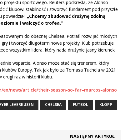
go projektu sportowego. Reuters podkreśla, że Alonso
rócić klubowi stabilność i stworzyć fundament pod przyszłe
u powiedział:
„Chcemy zbudować drużynę zdolną
ziomie i walczyć o trofea.”
opasowanym do obecnej Chelsea. Potrafi rozwijać młodych
y i tworzyć długoterminowe projekty. Klub potrzebuje
zede wszystkim lidera, który nada drużynie jasny kierunek.
iednie wsparcie, Alonso może stać się trenerem, który
h klubów Europy. Tak jak było za Tomasa Tuchela w 2021
drugi raz w historii klubu.
m/en/news/article/their-season-so-far–marcos-alonso
AYER LEVERKUSEN
CHELSEA
FUTBOL
KLOPP
NASTĘPNY ARTYKUŁ