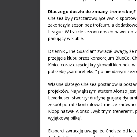
Dlaczego doszło do zmiany trenerskiej?
Chelsea były rozczarowujące wyniki sportowe
zakończyła sezon bez trofeum, a dodatkowo
League. W trakcie sezonu doszło nawet do z
panujący w klubie.
Dziennik „The Guardian” zwracał uwagę, że 
przejęcia klubu przez konsorcjum BlueCo, Ch
Kibice coraz częściej krytykowali kierunek, w
potrzebę „samorefleksji” po nieudanym sezo
Właśnie dlatego Chelsea postanowiła postaw
projektów. Największym atutem Alonso jest 
Leverkusen stworzył drużynę grającą dynami
zespół potrafił kontrolować mecze zarówno po
Klopp nazwał Alonso „wybitnym trenerem”, po
wyjątkową piłkę”.
Eksperci zwracają uwagę, że Chelsea od lat c