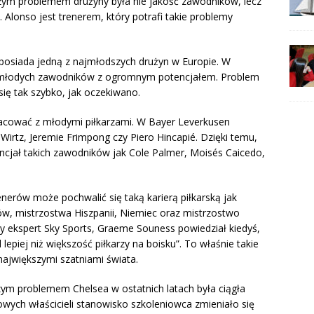
szym problemem drużyny była nie jakość zawodników, lecz
 Alonso jest trenerem, który potrafi takie problemy
posiada jedną z najmłodszych drużyn w Europie. W
 w młodych zawodników z ogromnym potencjałem. Problem
 się tak szybko, jak oczekiwano.
pracować z młodymi piłkarzami. W Bayer Leverkusen
 Wirtz, Jeremie Frimpong czy Piero Hincapié. Dzięki temu,
cjał takich zawodników jak Cole Palmer, Moisés Caicedo,
enerów może pochwalić się taką karierą piłkarską jak
ów, mistrzostwa Hiszpanii, Niemiec oraz mistrzostwo
yły ekspert Sky Sports, Graeme Souness powiedział kiedyś,
lepiej niż większość piłkarzy na boisku”. To właśnie takie
największymi szatniami świata.
ym problemem Chelsea w ostatnich latach była ciągła
owych właścicieli stanowisko szkoleniowca zmieniało się