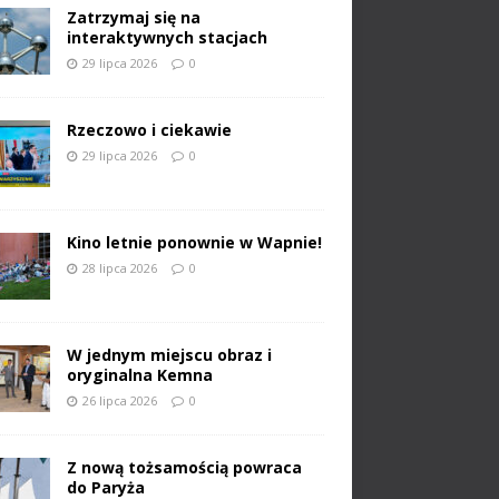
Zatrzymaj się na
interaktywnych stacjach
29 lipca 2026
0
Rzeczowo i ciekawie
29 lipca 2026
0
Kino letnie ponownie w Wapnie!
28 lipca 2026
0
W jednym miejscu obraz i
oryginalna Kemna
26 lipca 2026
0
Z nową tożsamością powraca
do Paryża