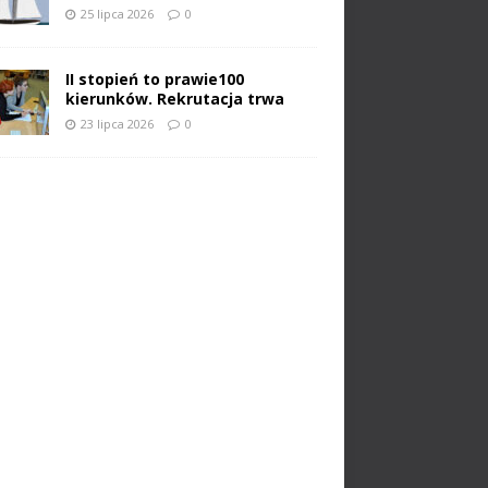
25 lipca 2026
0
II stopień to prawie100
kierunków. Rekrutacja trwa
23 lipca 2026
0