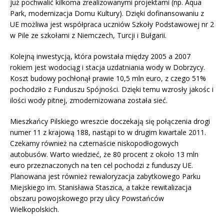
już pochwalić kilkoma zrealizowanymi projektami (np. Aqua
Park, modernizacja Domu Kultury). Dzięki dofinansowaniu z
UE możliwa jest współpraca uczniów Szkoły Podstawowej nr 2
w Pile ze szkołami z Niemczech, Turcji i Bułgarii.
Kolejną inwestycją, która powstała między 2005 a 2007
rokiem jest wodociąg i stacja uzdatniania wody w Dobrzycy.
Koszt budowy pochłonął prawie 10,5 mln euro, z czego 51%
pochodziło z Funduszu Spójności. Dzięki temu wzrosły jakośc i
ilości wody pitnej, zmodernizowana została sieć.
Mieszkańcy Pilskiego wreszcie doczekają się połączenia drogi
numer 11 z krajową 188, nastąpi to w drugim kwartale 2011.
Czekamy również na czternaście niskopodłogowych
autobusów. Warto wiedzieć, że 80 procent z około 13 mln
euro przeznaczonych na ten cel pochodzi z funduszy UE.
Planowana jest również rewaloryzacja zabytkowego Parku
Miejskiego im. Stanisława Staszica, a także rewitalizacja
obszaru powojskowego przy ulicy Powstańców
Wielkopolskich.