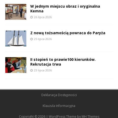
W jednym miejscu obraz i oryginalna
Kemna
26 lipca 2026
Z nową tożsamością powraca do Paryża
25 lipca 2026
II stopień to prawie100 kierunków.
Rekrutacja trwa
23 lipca 2026
Deklaracja Dostępności
Klauzula Informacyjna
Copyright © 2026 | WordPress Theme by
MH Themes