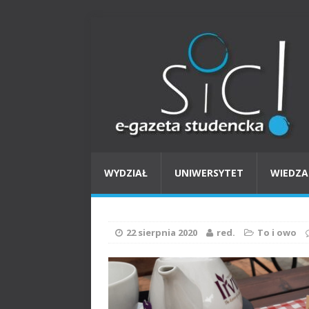
WYDZIAŁ
UNIWERSYTET
WIEDZA
22 sierpnia 2020
red.
To i owo