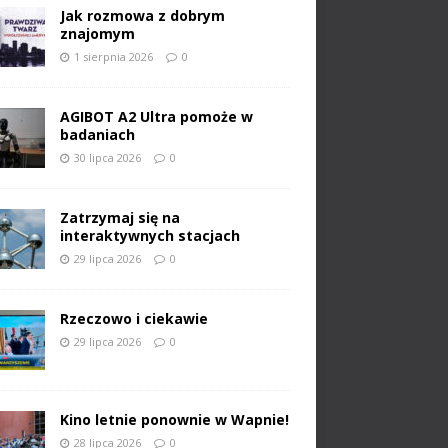
Jak rozmowa z dobrym
znajomym
1 sierpnia 2026
0
AGIBOT A2 Ultra pomoże w
badaniach
30 lipca 2026
0
Zatrzymaj się na
interaktywnych stacjach
29 lipca 2026
0
Rzeczowo i ciekawie
29 lipca 2026
0
Kino letnie ponownie w Wapnie!
28 lipca 2026
0