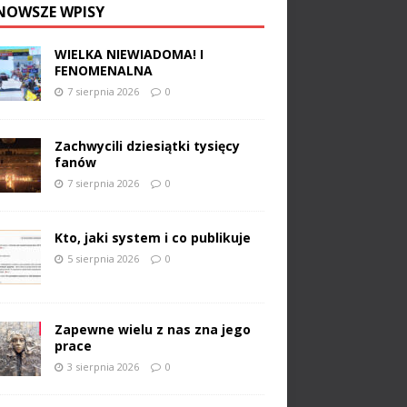
NOWSZE WPISY
WIELKA NIEWIADOMA! I
FENOMENALNA
7 sierpnia 2026
0
Zachwycili dziesiątki tysięcy
fanów
7 sierpnia 2026
0
Kto, jaki system i co publikuje
5 sierpnia 2026
0
Zapewne wielu z nas zna jego
prace
3 sierpnia 2026
0