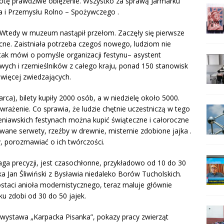
otę prawdziwe oblężenie. Wszystko za sprawą Jarmarku
 i Przemysłu Rolno – Spożywczego .
. Wtedy w muzeum nastąpił przełom. Zaczęły się pierwsze
cne. Zaistniała potrzeba czegoś nowego, ludziom nie
tak mówi o pomyśle organizacji festynu– asystent
wych i rzemieślników z całego kraju, ponad 150 stanowisk
 więcej zwiedzających.
ca), bilety kupiły 2000 osób, a w niedzielę około 5000.
rażenie. Co sprawia, że ludzie chętnie uczestniczą w tego
eniawskich festynach można kupić świąteczne i całoroczne
owane serwety, rzeźby w drewnie, misternie zdobione jajka .
, porozmawiać o ich twórczości.
a precyzji, jest czasochłonne, przykładowo od 10 do 30
a Jan Śliwiński z Bysławia niedaleko Borów Tucholskich.
staci anioła modernistycznego, teraz maluje głównie
ku zdobi od 30 do 50 jajek.
a wystawa „Karpacka Pisanka”, pokazy pracy zwierząt