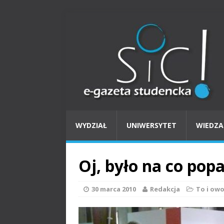
WYDZIAŁ
UNIWERSYTET
WIEDZA
Oj, było na co popa
30 marca 2010
Redakcja
To i ow