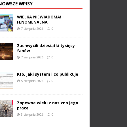
NOWSZE WPISY
WIELKA NIEWIADOMA! I
FENOMENALNA
7 sierpnia 2026
0
Zachwycili dziesiątki tysięcy
fanów
7 sierpnia 2026
0
Kto, jaki system i co publikuje
5 sierpnia 2026
0
Zapewne wielu z nas zna jego
prace
3 sierpnia 2026
0