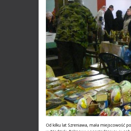
Od kilku lat Szreniawa, mała miejscowość p