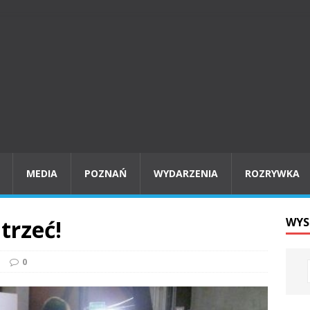
MEDIA
POZNAŃ
WYDARZENIA
ROZRYWKA
trzeć!
WYS
o
0