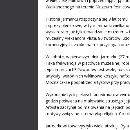
w Niedzielę Palmową i poprzedzającą ją sob
Wielkanocnego na terenie Muzeum Rolnictwa
Historia jarmarku rozpoczyna się 9 lat temu
imprezy plenerowe, w tym jarmarki wielkano
wystarczało już tylko zwiedzanie muzeum – 
muzealny Aleksandra Pluta. 80 twórców ludo
komercyjnych, z roku na rok przyciąga coraz
W sobotę, w pierwszym dniu jarmarku (27 mar
Taka frekwencja w placówce muzealnej robi w
typu imprezach? Powodów jest wiele, na szr
artykuły, wśród nich wiklinowe koszyki, haft
Można także podpatrzeć artystów przy pracy
Wykonanie tych pięknych przedmiotów wymag
godzin poświęca na malowanie strusiego jajk
Artysta zaczynał od malowania na jajkach po
motywy związane z tematyką religijną. Co ro
Jarmarkowi towarzyszyło wiele atrakcji. Był