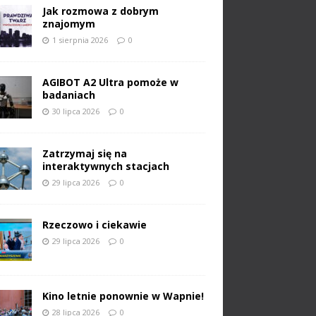
Jak rozmowa z dobrym
znajomym
1 sierpnia 2026
0
AGIBOT A2 Ultra pomoże w
badaniach
30 lipca 2026
0
Zatrzymaj się na
interaktywnych stacjach
29 lipca 2026
0
Rzeczowo i ciekawie
29 lipca 2026
0
Kino letnie ponownie w Wapnie!
28 lipca 2026
0