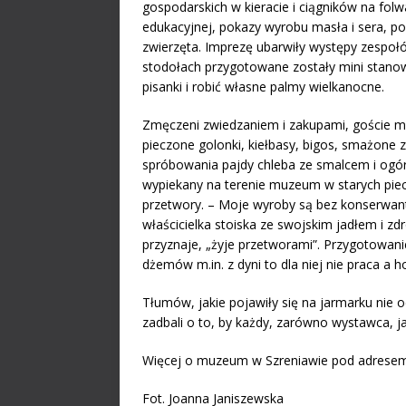
gospodarskich w kieracie i ciągników na fol
edukacyjnej, pokazy wyrobu masła i sera, po
zwierzęta. Imprezę ubarwiły występy zespoł
stodołach przygotowane zostały mini stanow
pisanki i robić własne palmy wielkanocne.
Zmęczeni zwiedzaniem i zakupami, goście muz
pieczone golonki, kiełbasy, bigos, smażone z
spróbowania pajdy chleba ze smalcem i ogór
wypiekany na terenie muzeum w starych piec
przetwory. – Moje wyroby są bez konserwan
właścicielka stoiska ze swojskim jadłem i z
przyznaje, „żyje przetworami”. Przygotowan
dżemów m.in. z dyni to dla niej nie praca a h
Tłumów, jakie pojawiły się na jarmarku nie
zadbali o to, by każdy, zarówno wystawca, j
Więcej o muzeum w Szreniawie pod adres
Fot. Joanna Janiszewska