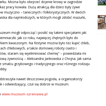
warku. Można było obejrzeć dojenie krowy w zagrodzie
kaz pracy kowala. Dużą atrakcją dla dzieci były żywe
ów muzyczno – tanecznych i folklorystycznych. W dwóch
iska dla najmłodszych, w których mogli zdobić mazurki,
eum mogli odpocząć i posilić się takimi specjałami jak:
iemniaczki. Jak co roku, najwięcej chętnych było do
kiem kwaszonym. Na festynie można było też kupić chleb,
ach chlebowych, a także domowej roboty ciasto i
tów, staram się wyeliminować chemię” – powiedziała mi
drową żywnością – Aleksandra Jankowska z Chojna. Jak sama
ie smalcu grzybowego i tradycyjnego oraz różnego rodzaju
obby.
 odstraszyła nawet deszczowa pogoda, a organizatorzy
ak i odwiedzający, czuł się dobrze w muzeum.
em
www.muzeum-szreniawa.pl