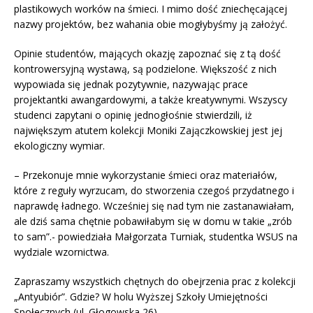
plastikowych worków na śmieci. I mimo dość zniechęcającej
nazwy projektów, bez wahania obie mogłybyśmy ją założyć.
Opinie studentów, mających okazję zapoznać się z tą dość
kontrowersyjną wystawą, są podzielone. Większość z nich
wypowiada się jednak pozytywnie, nazywając prace
projektantki awangardowymi, a także kreatywnymi. Wszyscy
studenci zapytani o opinię jednogłośnie stwierdzili, iż
największym atutem kolekcji Moniki Zajączkowskiej jest jej
ekologiczny wymiar.
– Przekonuje mnie wykorzystanie śmieci oraz materiałów,
które z reguły wyrzucam, do stworzenia czegoś przydatnego i
naprawdę ładnego. Wcześniej się nad tym nie zastanawiałam,
ale dziś sama chętnie pobawiłabym się w domu w takie „zrób
to sam”.- powiedziała Małgorzata Turniak, studentka WSUS na
wydziale wzornictwa.
Zapraszamy wszystkich chętnych do obejrzenia prac z kolekcji
„Antyubiór”. Gdzie? W holu Wyższej Szkoły Umiejętności
Społecznych (ul. Głogowska 26).