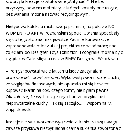
stworzyła kreacje zatytułowane „Antyubiór”. Nie bez
przyczyny, bowiem materiały, z których zostały one uszyte,
bez wahania można nazwać recyclingowymi.
Nietypowa kolekcja miała swoja premierę na pokazie NO
WOMEN NO ART w Poznańskim Spocie. Ubrania spodobały
się do tego stopnia makijażystce Paulinie Kurowiak, że
zaproponowała młodziutkiej projektantce współpracę nad
zdjęciami do Designer Toys Exhibition. Fotografie można było
oglądać w Cafe Mięsna oraz w BMW Design we Wrocławiu.
– Pomysł powstał wiele lat temu kiedy zaczynałam
projektować i uczyć się szyć. Wykorzystywałam stare ciuchy,
ze względów finansowych, nie opłacało mi się bowiem
kupować tkanin na coś, czego formy nie byłam pewna.
Okazało się, że wychodzą z tego bardzo oryginalne i
niepowtarzalne ciuchy. Tak się zaczęło… – wspomina M.
Zajączkowska.
Kreacje nie są stworzone wyłącznie z tkanin. Naszą uwagę
zawsze przykuwa niezbyt ładna czarna sukienka stworzona z