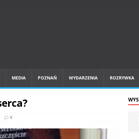
MEDIA
POZNAŃ
WYDARZENIA
ROZRYWKA
serca?
WYS
ń
0