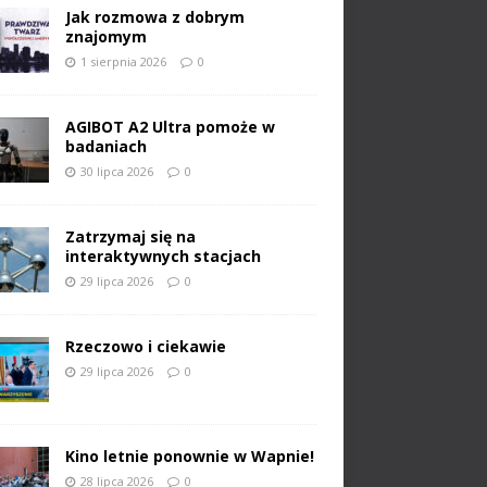
Jak rozmowa z dobrym
znajomym
1 sierpnia 2026
0
AGIBOT A2 Ultra pomoże w
badaniach
30 lipca 2026
0
Zatrzymaj się na
interaktywnych stacjach
29 lipca 2026
0
Rzeczowo i ciekawie
29 lipca 2026
0
Kino letnie ponownie w Wapnie!
28 lipca 2026
0