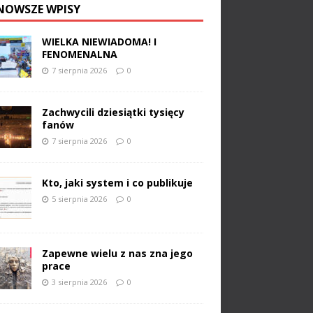
NOWSZE WPISY
WIELKA NIEWIADOMA! I
FENOMENALNA
7 sierpnia 2026
0
Zachwycili dziesiątki tysięcy
fanów
7 sierpnia 2026
0
Kto, jaki system i co publikuje
5 sierpnia 2026
0
Zapewne wielu z nas zna jego
prace
3 sierpnia 2026
0