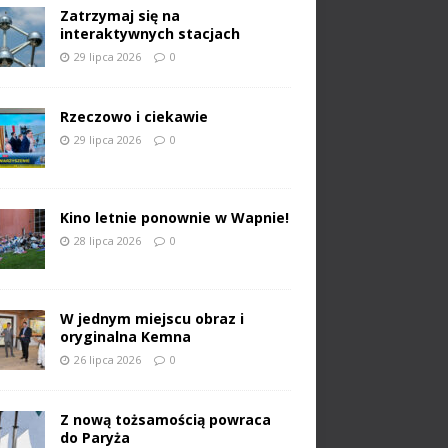
Zatrzymaj się na
interaktywnych stacjach
29 lipca 2026
0
Rzeczowo i ciekawie
29 lipca 2026
0
Kino letnie ponownie w Wapnie!
28 lipca 2026
0
W jednym miejscu obraz i
oryginalna Kemna
26 lipca 2026
0
Z nową tożsamością powraca
do Paryża