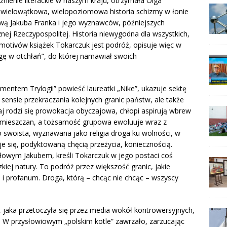
żnienie literackie w naszym kraju, otrzymała Olga
 wielowątkowa, wielopoziomowa historia schizmy w łonie
prawą Jakuba Franka i jego wyznawców, późniejszych
ej Rzeczypospolitej. Historia niewygodna dla wszystkich,
itmotivów książek Tokarczuk jest podróż, opisuje więc w
gę w otchłań”, do której namawiał swoich
ementem Trylogii” powieść laureatki „Nike”, ukazuje sektę
sensie przekraczania kolejnych granic państw, ale także
taj rodzi się prowokacja obyczajowa, chłopi aspirują wbrew
mieszczan, a tożsamość grupowa ewoluuje wraz z
 swoista, wyznawana jako religia droga ku wolności, w
je się, podyktowaną chęcią przeżycia, koniecznością.
ułowym Jakubem, kreśli Tokarczuk w jego postaci coś
kiej natury. To podróż przez większość granic, jakie
 i profanum. Droga, którą – chcąc nie chcąc – wszyscy
 jaka przetoczyła się przez media wokół kontrowersyjnych,
 W przysłowiowym „polskim kotle” zawrzało, zarzucając