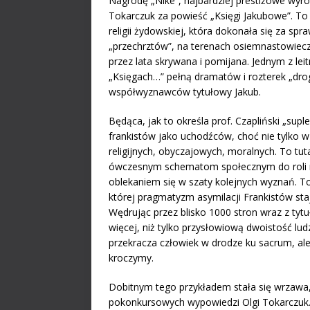
Nagrodę „Nike”, najbardziej prestiżowe wyró
Tokarczuk za powieść „Księgi Jakubowe”. To
religii żydowskiej, która dokonała się za s
„przechrztów”, na terenach osiemnastowieczn
przez lata skrywana i pomijana. Jednym z le
„Księgach…” pełną dramatów i rozterek „dro
współwyznawców tytułowy Jakub.
Będąca, jak to określa prof. Czapliński „supl
frankistów jako uchodźców, choć nie tylko w 
religijnych, obyczajowych, moralnych. To tu
ówczesnym schematom społecznym do roli 
oblekaniem się w szaty kolejnych wyznań. To
której pragmatyzm asymilacji Frankistów sta
Wędrując przez blisko 1000 stron wraz z tyt
więcej, niż tylko przysłowiową dwoistość ludz
przekracza człowiek w drodze ku sacrum, ale
kroczymy.
Dobitnym tego przykładem stała się wrzawa,
pokonkursowych wypowiedzi Olgi Tokarczuk.