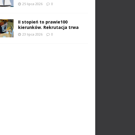
25 lipca 2026
0
II stopień to prawie100
kierunków. Rekrutacja trwa
23 lipca 2026
0