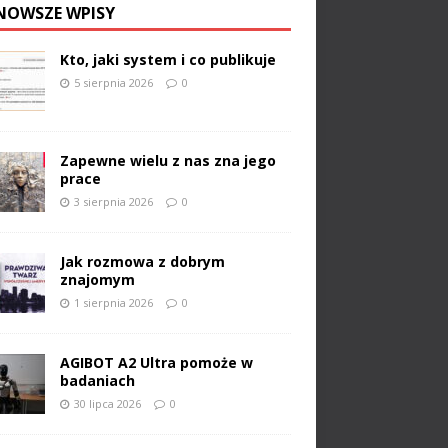
NOWSZE WPISY
Kto, jaki system i co publikuje
5 sierpnia 2026
0
Zapewne wielu z nas zna jego
prace
3 sierpnia 2026
0
Jak rozmowa z dobrym
znajomym
1 sierpnia 2026
0
AGIBOT A2 Ultra pomoże w
badaniach
30 lipca 2026
0