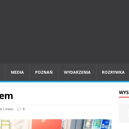
MEDIA
POZNAŃ
WYDARZENIA
ROZRYWKA
bem
WYS
o i owo
0