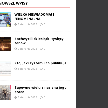
NOWSZE WPISY
WIELKA NIEWIADOMA! I
FENOMENALNA
7 sierpnia 2026
0
Zachwycili dziesiątki tysięcy
fanów
7 sierpnia 2026
0
Kto, jaki system i co publikuje
5 sierpnia 2026
0
Zapewne wielu z nas zna jego
prace
3 sierpnia 2026
0