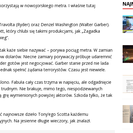
NAJ
orzystają w nowojorskiego metra. I właśnie tutaj
ravolta (Ryder) oraz Denzel Washington (Walter Garber).
, który chlubi się takimi produkcjami, jak „Zagadka
ieg”.
tak każe siebie nazywać – porywa pociąg metra. W zamian
nów dolarów. Niecne zamiary porywaczy próbuje udaremnić
yder gotów jest negocjować. Garber stanie przed nie lada
dnak spełnić żądania terrorystów. Czasu jest niewiele.
lono. Fabuła cały czas trzyma w napięciu, ale odgadnięcie
 trudnym. Nie brakuje, mimo tego, niespodziewanych
ą grę wymienionych powyżej aktorów. Szkoda tylko, że tak
ć najnowsze dzieło Tony’ego Scotta każdemu
ych. Na jesienne długie wieczory, jak znalazł.