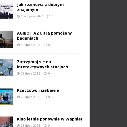
Jak rozmowa z dobrym
znajomym
1 sierpnia 2026
0
AGIBOT A2 Ultra pomoże w
badaniach
30 lipca 2026
0
Zatrzymaj się na
interaktywnych stacjach
29 lipca 2026
0
Rzeczowo i ciekawie
29 lipca 2026
0
Kino letnie ponownie w Wapnie!
28 lipca 2026
0