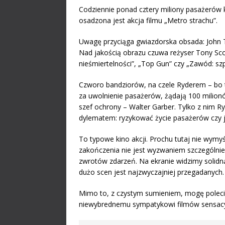
Codziennie ponad cztery miliony pasażerów k
osadzona jest akcja filmu „Metro strachu”.
Uwagę przyciąga gwiazdorska obsada: John T
Nad jakością obrazu czuwa reżyser Tony Scott
nieśmiertelności”, „Top Gun” czy „Zawód: szp
Czworo bandziorów, na czele Ryderem – bo 
za uwolnienie pasażerów, żądają 100 milio
szef ochrony – Walter Garber. Tylko z nim R
dylematem: ryzykować życie pasażerów czy je
To typowe kino akcji. Prochu tutaj nie wymyś
zakończenia nie jest wyzwaniem szczególnie
zwrotów zdarzeń. Na ekranie widzimy solidn
dużo scen jest najzwyczajniej przegadanych.
Mimo to, z czystym sumieniem, mogę poleci
niewybrednemu sympatykowi filmów sensacyjn