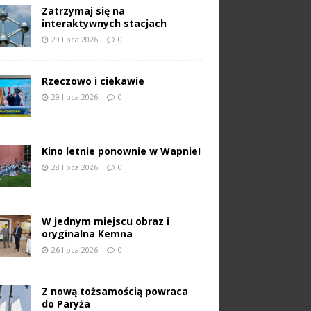
Zatrzymaj się na
interaktywnych stacjach
29 lipca 2026
0
Rzeczowo i ciekawie
29 lipca 2026
0
Kino letnie ponownie w Wapnie!
28 lipca 2026
0
W jednym miejscu obraz i
oryginalna Kemna
26 lipca 2026
0
Z nową tożsamością powraca
do Paryża