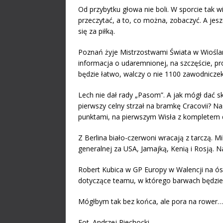
Od przybytku głowa nie boli. W sporcie tak wi
przeczytać, a to, co można, zobaczyć. A jes
się za piłką.
Poznań żyje Mistrzostwami Świata w Wioślars
informacja o udaremnionej, na szczęście, p
będzie łatwo, walczy o nie 1100 zawodnicze
Lech nie dał rady „Pasom”. A jak mógł dać 
pierwszy celny strzał na bramkę Cracovii? 
punktami, na pierwszym Wisła z kompletem
Z Berlina biało-czerwoni wracają z tarczą. Mi
generalnej za USA, Jamajką, Kenią i Rosją. 
Robert Kubica w GP Europy w Walencji na 
dotyczące teamu, w którego barwach będzi
Mógłbym tak bez końca, ale pora na rower…
Fot. Andrzej Piechocki