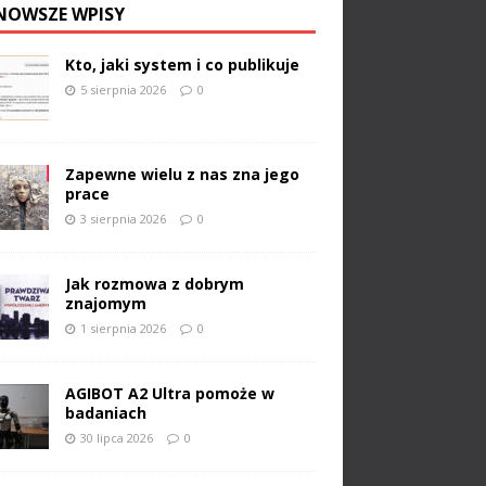
NOWSZE WPISY
Kto, jaki system i co publikuje
5 sierpnia 2026
0
Zapewne wielu z nas zna jego
prace
3 sierpnia 2026
0
Jak rozmowa z dobrym
znajomym
1 sierpnia 2026
0
AGIBOT A2 Ultra pomoże w
badaniach
30 lipca 2026
0