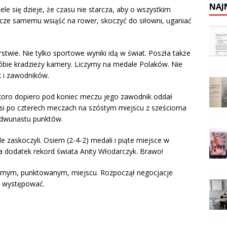
NAJ
ele się dzieje, że czasu nie starcza, aby o wszystkim
zcze samemu wsiąść na rower, skoczyć do siłowni, uganiać
twie. Nie tylko sportowe wyniki idą w świat. Poszła także
róbie kradzieży kamery. Liczymy na medale Polaków. Nie
k i zawodników.
skoro dopiero pod koniec meczu jego zawodnik oddał
Nasi po czterech meczach na szóstym miejscu z sześcioma
 dwunastu punktów.
le zaskoczyli. Osiem (2-4-2) medali i piąte miejsce w
Na dodatek rekord świata Anity Włodarczyk. Brawo!
ósmym, punktowanym, miejscu. Rozpoczął negocjacje
e występować.