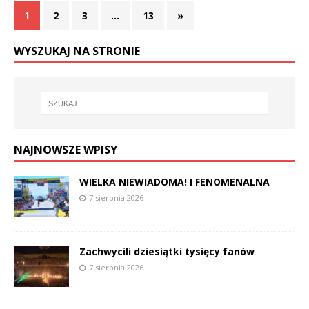
1
2
3
…
13
»
WYSZUKAJ NA STRONIE
NAJNOWSZE WPISY
WIELKA NIEWIADOMA! I FENOMENALNA
7 sierpnia 2026
Zachwycili dziesiątki tysięcy fanów
7 sierpnia 2026