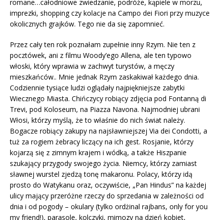
romane…całodniowe zwiedzanie, podróże, kąpiele w morzu,
imprezki, shopping czy kolacje na Campo dei Fiori przy muzyce
okolicznych grajków. Tego nie da się zapomnieć.
Przez cały ten rok poznałam zupełnie inny Rzym. Nie ten z
pocztówek, ani z filmu Woody’ego Allena, ale ten typowo
włoski, który wprawia w zachwyt turystów, a męczy
mieszkańców.. Mnie jednak Rzym zaskakiwał każdego dnia.
Codziennie tysiące ludzi oglądały najpiękniejsze zabytki
Wiecznego Miasta. Chińczycy robiący zdjęcia pod Fontanną di
Trevi, pod Koloseum, na Piazza Navona. Najmodniej ubrani
Włosi, którzy myślą, że to właśnie do nich świat należy.
Bogacze robiący zakupy na najsławniejszej Via dei Condotti, a
tuż za rogiem żebracy liczący na ich gest. Rosjanie, którzy
kojarzą się z zimnym krajem i wódką, a także Hiszpanie
szukający przygody swojego życia. Niemcy, którzy zamiast
sławnej wurstel zjedzą tonę makaronu. Polacy, którzy idą
prosto do Watykanu oraz, oczywiście, „Pan Hindus” na każdej
ulicy mający przeróżne rzeczy do sprzedania w zależności od
dnia i od pogody – okulary (tylko ordżinal rajbans, only for you
my friend!), parasole, kolczyki, mimozy na dzień kobiet,