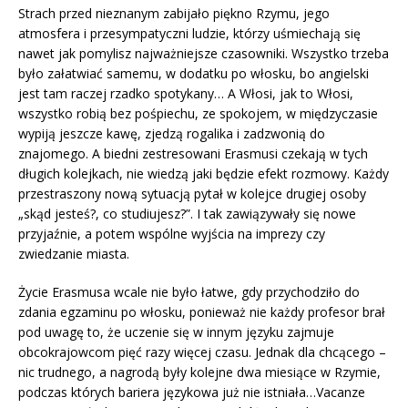
Strach przed nieznanym zabijało piękno Rzymu, jego
atmosfera i przesympatyczni ludzie, którzy uśmiechają się
nawet jak pomylisz najważniejsze czasowniki. Wszystko trzeba
było załatwiać samemu, w dodatku po włosku, bo angielski
jest tam raczej rzadko spotykany… A Włosi, jak to Włosi,
wszystko robią bez pośpiechu, ze spokojem, w międzyczasie
wypiją jeszcze kawę, zjedzą rogalika i zadzwonią do
znajomego. A biedni zestresowani Erasmusi czekają w tych
długich kolejkach, nie wiedzą jaki będzie efekt rozmowy. Każdy
przestraszony nową sytuacją pytał w kolejce drugiej osoby
„skąd jesteś?, co studiujesz?”. I tak zawiązywały się nowe
przyjaźnie, a potem wspólne wyjścia na imprezy czy
zwiedzanie miasta.
Życie Erasmusa wcale nie było łatwe, gdy przychodziło do
zdania egzaminu po włosku, ponieważ nie każdy profesor brał
pod uwagę to, że uczenie się w innym języku zajmuje
obcokrajowcom pięć razy więcej czasu. Jednak dla chcącego –
nic trudnego, a nagrodą były kolejne dwa miesiące w Rzymie,
podczas których bariera językowa już nie istniała…Vacanze