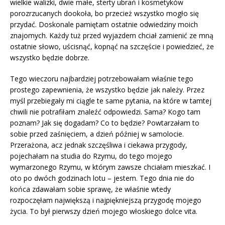
wielkie walizki, dwie małe, sterty ubrań i kosmetyków
porozrzucanych dookoła, bo przecież wszystko mogło się
przydać. Doskonale pamiętam ostatnie odwiedziny moich
znajomych. Każdy tuż przed wyjazdem chciał zamienić ze mną
ostatnie słowo, uścisnąć, kopnąć na szczęście i powiedzieć, że
wszystko będzie dobrze.
Tego wieczoru najbardziej potrzebowałam właśnie tego
prostego zapewnienia, że wszystko będzie jak należy. Przez
myśl przebiegały mi ciągle te same pytania, na które w tamtej
chwili nie potrafiłam znaleźć odpowiedzi. Sama? Kogo tam
poznam? Jak się dogadam? Co to będzie? Powtarzałam to
sobie przed zaśnięciem, a dzień później w samolocie.
Przerażona, acz jednak szczęśliwa i ciekawa przygody,
pojechałam na studia do Rzymu, do tego mojego
wymarzonego Rzymu, w którym zawsze chciałam mieszkać. I
oto po dwóch godzinach lotu – jestem. Tego dnia nie do
końca zdawałam sobie sprawę, że właśnie wtedy
rozpoczęłam największą i najpiękniejszą przygodę mojego
życia. To był pierwszy dzień mojego włoskiego dolce vita.