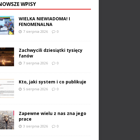
NOWSZE WPISY
WIELKA NIEWIADOMA! I
FENOMENALNA
7 sierpnia 2026
0
Zachwycili dziesiątki tysięcy
fanów
7 sierpnia 2026
0
Kto, jaki system i co publikuje
5 sierpnia 2026
0
Zapewne wielu z nas zna jego
prace
3 sierpnia 2026
0