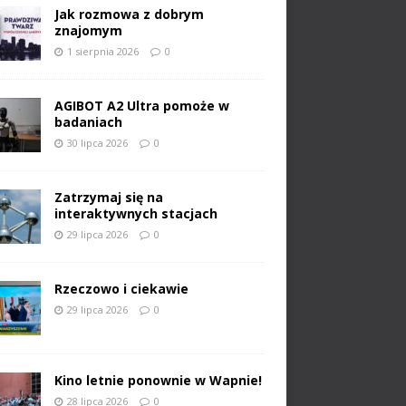
Jak rozmowa z dobrym
znajomym
1 sierpnia 2026
0
AGIBOT A2 Ultra pomoże w
badaniach
30 lipca 2026
0
Zatrzymaj się na
interaktywnych stacjach
29 lipca 2026
0
Rzeczowo i ciekawie
29 lipca 2026
0
Kino letnie ponownie w Wapnie!
28 lipca 2026
0