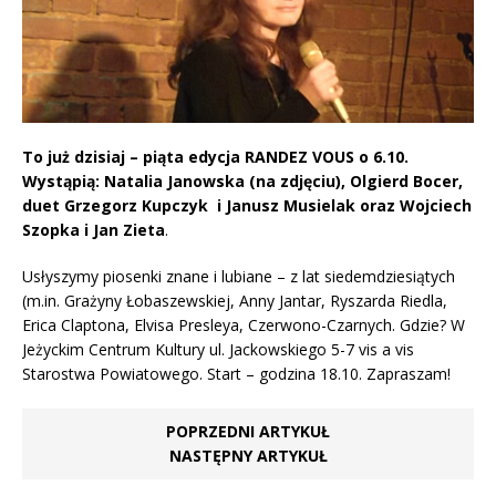
To już dzisiaj – piąta edycja RANDEZ VOUS o 6.10.
Wystąpią: Natalia Janowska (na zdjęciu), Olgierd Bocer,
duet Grzegorz Kupczyk i Janusz Musielak oraz Wojciech
Szopka i Jan Zieta
.
Usłyszymy piosenki znane i lubiane – z lat siedemdziesiątych
(m.in. Grażyny Łobaszewskiej, Anny Jantar, Ryszarda Riedla,
Erica Claptona, Elvisa Presleya, Czerwono-Czarnych. Gdzie? W
Jeżyckim Centrum Kultury ul. Jackowskiego 5-7 vis a vis
Starostwa Powiatowego. Start – godzina 18.10. Zapraszam!
POPRZEDNI ARTYKUŁ
NASTĘPNY ARTYKUŁ