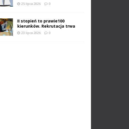
25 lipca 2026
0
II stopień to prawie100
kierunków. Rekrutacja trwa
23 lipca 2026
0