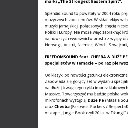
marki „The Strongest Eastern Spirit”.
Splendid Sound to powstały w 2004 roku prężn
muzycznych zboczeńców. W skład ekipy wchod
muzyki jamajskiej, połączonych chęcią niesi
Polski i Europy. Nie może więc zabraknąć kró
najnowszych wydawnictw prosto z wyspy oraz
Norwegii, Austrii, Niemiec, Włoch, Szwajcarii, 
FREEDOMSOUND feat. CHEEBA & DUŻE PE
specjalistów w temacie – po raz pierwsz
Od klasyki po nowości gatunku elektroniczn
Zapowiada się gorący set w wydaniu specjalis
najdłużej trwającego cyklu imprez klubowyc
Massive. Towarzyszyć mu będzie polska woka
mikrofonach wystąpią:
Duże Pe
(Masala Sou
oraz
Cheeba
(Eastwest Rockers / RespectaKr
mixtape „Jungle Book czyli 20 lat w Dżungli”