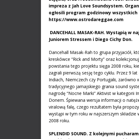
impreza z Jah Love Soundsystem. Organi
ogłosili program godzinowy wszystkich 
https://www.ostrodareggae.com
DANCEHALL MASAK-RAH.
Wystąpią w naj
Juniorem Stressem i Diego Cichy Don.
Dancehall Masak-Rah to grupa przyjaciół, kt
kreskówce “Rick and Morty” oraz kolekcjonuj
powstania tego projektu sięga 2008 roku, ki
zagrali pierwszą sesję tego cyklu. Przez 9 la
Indiach, Niemczech czy Portugalii, zarówno w 
tradycyjnego jamajskiego grania sound sy
nagrodę “Nocne Marki” Aktivist w kategorii
Donem. Śpiewana wersja informacji o natęże
viralową falę, czego rezultatem była propo
wystąpi w tym roku w najszerszym składzie w 
2008 roku.
SPLENDID SOUND.
Z kolejnymi pucharam