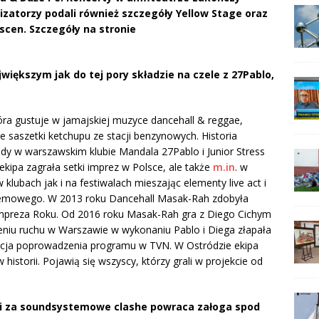
zatorzy podali również szczegóły Yellow Stage oraz
scen. Szczegóły na stronie
większym jak do tej pory składzie na czele z 27Pablo,
óra gustuje w jamajskiej muzyce dancehall & reggae,
e saszetki ketchupu ze stacji benzynowych. Historia
edy w warszawskim klubie Mandala 27Pablo i Junior Stress
t ekipa zagrała setki imprez w Polsce, ale także
m.in
. w
klubach jak i na festiwalach mieszając elementy live act i
stemowego. W 2013 roku Dancehall Masak-Rah zdobyła
 Impreza Roku. Od 2016 roku Masak-Rah gra z Diego Cichym
niu ruchu w Warszawie w wykonaniu Pablo i Diega złapała
zycja poprowadzenia programu w TVN. W Ostródzie ekipa
historii. Pojawią się wszyscy, którzy grali w projekcie od
i za soundsystemowe clashe powraca załoga spod