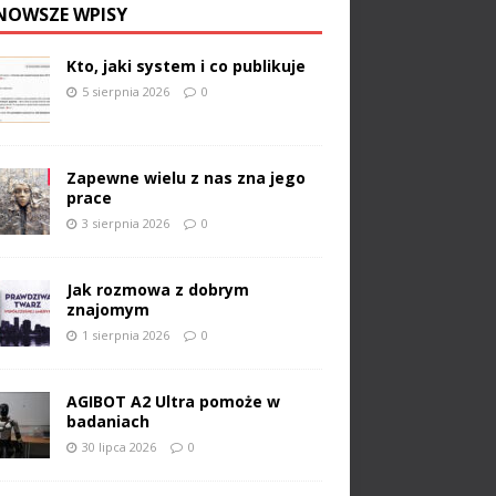
NOWSZE WPISY
Kto, jaki system i co publikuje
5 sierpnia 2026
0
Zapewne wielu z nas zna jego
prace
3 sierpnia 2026
0
Jak rozmowa z dobrym
znajomym
1 sierpnia 2026
0
AGIBOT A2 Ultra pomoże w
badaniach
30 lipca 2026
0