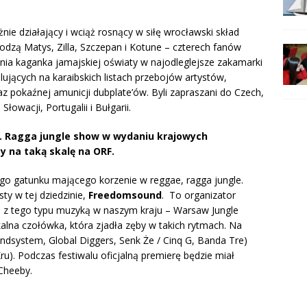
ie działający i wciąż rosnący w siłę wrocławski skład
zą Matys, Zilla, Szczepan i Kotune – czterech fanów
enia kaganka jamajskiej oświaty w najodleglejsze zakamarki
lujących na karaibskich listach przebojów artystów,
 pokaźnej amunicji dubplate’ów. Byli zapraszani do Czech,
Słowacji, Portugalii i Bułgarii.
.
Ragga jungle show w wydaniu krajowych
y na taką skalę na ORF.
ego gatunku mającego korzenie w reggae, ragga jungle.
ty w tej dziedzinie,
Freedomsound
. To organizator
h z tego typu muzyką w naszym kraju – Warsaw Jungle
lna czołówka, która zjadła zęby w takich rytmach. Na
ndsystem, Global Diggers, Senk Że / Cinq G, Banda Tre)
u). Podczas festiwalu oficjalną premierę będzie miał
 Cheeby.