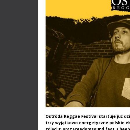
Ostróda Reggae Festival startuje już dz
trzy wyjątkowo energetyczne polskie ek
zdjęciu) oraz Freedomsound feat. Chee