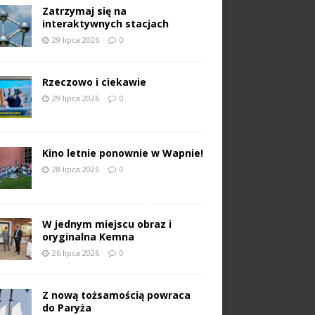
Zatrzymaj się na
interaktywnych stacjach
29 lipca 2026
0
Rzeczowo i ciekawie
29 lipca 2026
0
Kino letnie ponownie w Wapnie!
28 lipca 2026
0
W jednym miejscu obraz i
oryginalna Kemna
26 lipca 2026
0
Z nową tożsamością powraca
do Paryża