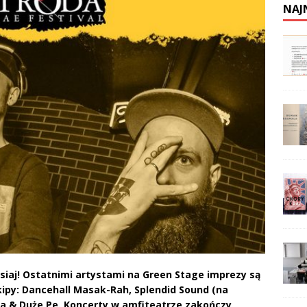
NAJ
isiaj! Ostatnimi artystami na Green Stage imprezy są
ipy: Dancehall Masak-Rah, Splendid Sound (na
ba & Duże Pe. Koncerty w amfiteatrze zakończy