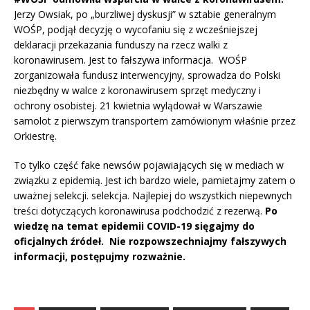
Jerzy Owsiak, po „burzliwej dyskusji” w sztabie generalnym
WOŚP, podjął decyzję o wycofaniu się z wcześniejszej
deklaracji przekazania funduszy na rzecz walki z
koronawirusem. Jest to fałszywa informacja. WOŚP
zorganizowała fundusz interwencyjny, sprowadza do Polski
niezbędny w walce z koronawirusem sprzęt medyczny i
ochrony osobistej. 21 kwietnia wylądował w Warszawie
samolot z pierwszym transportem zamówionym właśnie przez
Orkiestrę.
To tylko część fake newsów pojawiających się w mediach w
związku z epidemią. Jest ich bardzo wiele, pamietajmy zatem o
uważnej selekcji. selekcja. Najlepiej do wszystkich niepewnych
treści dotyczących koronawirusa podchodzić z rezerwą.
Po
wiedzę na temat epidemii COVID-19 sięgajmy do
oficjalnych źródeł. Nie rozpowszechniajmy fałszywych
informacji, postępujmy rozważnie.