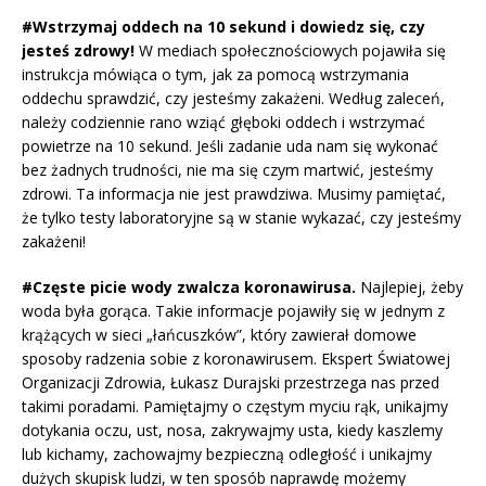
#Wstrzymaj oddech na 10 sekund i dowiedz się, czy
jesteś zdrowy!
W mediach społecznościowych pojawiła się
instrukcja mówiąca o tym, jak za pomocą wstrzymania
oddechu sprawdzić, czy jesteśmy zakażeni. Według zaleceń,
należy codziennie rano wziąć głęboki oddech i wstrzymać
powietrze na 10 sekund. Jeśli zadanie uda nam się wykonać
bez żadnych trudności, nie ma się czym martwić, jesteśmy
zdrowi. Ta informacja nie jest prawdziwa. Musimy pamiętać,
że tylko testy laboratoryjne są w stanie wykazać, czy jesteśmy
zakażeni!
#Częste picie wody zwalcza koronawirusa.
Najlepiej, żeby
woda była gorąca. Takie informacje pojawiły się w jednym z
krążących w sieci „łańcuszków”, który zawierał domowe
sposoby radzenia sobie z koronawirusem. Ekspert Światowej
Organizacji Zdrowia, Łukasz Durajski przestrzega nas przed
takimi poradami. Pamiętajmy o częstym myciu rąk, unikajmy
dotykania oczu, ust, nosa, zakrywajmy usta, kiedy kaszlemy
lub kichamy, zachowajmy bezpieczną odległość i unikajmy
dużych skupisk ludzi, w ten sposób naprawdę możemy