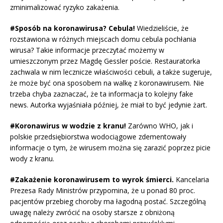
zminimalizować ryzyko zakażenia.
#Sposób na koronawirusa? Cebula!
Wiedzieliście, że
rozstawiona w różnych miejscach domu cebula pochłania
wirusa? Takie informacje przeczytać możemy w
umieszczonym przez Magdę Gessler poście. Restauratorka
zachwala w nim lecznicze właściwości cebuli, a także sugeruje,
że może być ona sposobem na walkę z koronawirusem. Nie
trzeba chyba zaznaczać, że ta informacja to kolejny fake
news. Autorka wyjaśniała później, że miał to być jedynie żart.
#Koronawirus w wodzie z kranu!
Zarówno WHO, jak i
polskie przedsiębiorstwa wodociągowe zdementowały
informacje o tym, że wirusem można się zarazić poprzez picie
wody z kranu.
#Zakażenie koronawirusem to wyrok śmierci.
Kancelaria
Prezesa Rady Ministrów przypomina, że u ponad 80 proc.
pacjentów przebieg choroby ma łagodną postać. Szczególną
uwagę należy zwrócić na osoby starsze z obniżoną