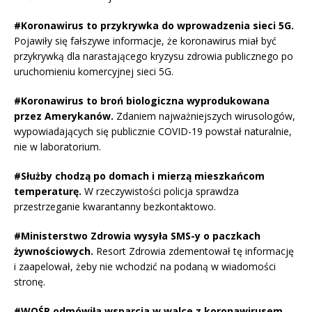
#Koronawirus to przykrywka do wprowadzenia sieci 5G.
Pojawiły się fałszywe informacje, że koronawirus miał być
przykrywką dla narastającego kryzysu zdrowia publicznego po
uruchomieniu komercyjnej sieci 5G.
#Koronawirus to broń biologiczna wyprodukowana
przez Amerykanów.
Zdaniem najważniejszych wirusologów,
wypowiadających się publicznie COVID-19 powstał naturalnie,
nie w laboratorium.
#Służby chodzą po domach i mierzą mieszkańcom
temperaturę.
W rzeczywistości policja sprawdza
przestrzeganie kwarantanny bezkontaktowo.
#Ministerstwo Zdrowia wysyła SMS-y o paczkach
żywnościowych.
Resort Zdrowia zdementował tę informację
i zaapelował, żeby nie wchodzić na podaną w wiadomości
stronę.
#WOŚP odmówiła wsparcia w walce z koronawirusem.