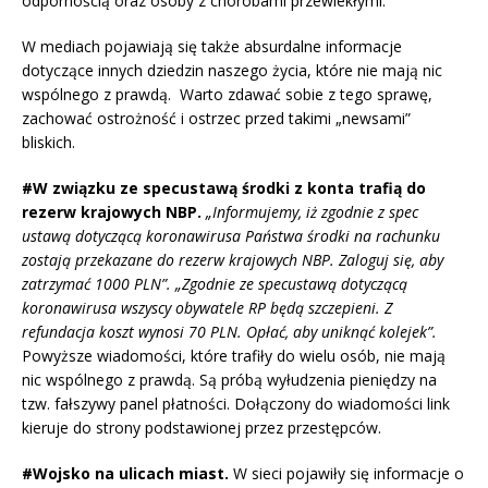
odpornością oraz osoby z chorobami przewlekłymi.
W mediach pojawiają się także absurdalne informacje
dotyczące innych dziedzin naszego życia, które nie mają nic
wspólnego z prawdą. Warto zdawać sobie z tego sprawę,
zachować ostrożność i ostrzec przed takimi „newsami”
bliskich.
#W związku ze specustawą środki z konta trafią do
rezerw krajowych NBP.
„Informujemy, iż zgodnie z spec
ustawą dotyczącą koronawirusa Państwa środki na rachunku
zostają przekazane do rezerw krajowych NBP. Zaloguj się, aby
zatrzymać 1000 PLN”. „Zgodnie ze specustawą dotyczącą
koronawirusa wszyscy obywatele RP będą szczepieni. Z
refundacja koszt wynosi 70 PLN. Opłać, aby uniknąć kolejek”.
Powyższe wiadomości, które trafiły do wielu osób, nie mają
nic wspólnego z prawdą. Są próbą wyłudzenia pieniędzy na
tzw. fałszywy panel płatności. Dołączony do wiadomości link
kieruje do strony podstawionej przez przestępców.
#Wojsko na ulicach miast.
W sieci pojawiły się informacje o