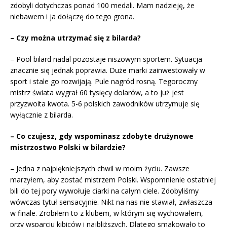
zdobyli dotychczas ponad 100 medali. Mam nadzieję, że
niebawem i ja dołączę do tego grona.
– Czy można utrzymać się z bilarda?
– Pool bilard nadal pozostaje niszowym sportem. Sytuacja
znacznie się jednak poprawia. Duże marki zainwestowały w
sport i stale go rozwijają. Pule nagród rosną. Tegoroczny
mistrz świata wygrał 60 tysięcy dolarów, a to już jest
przyzwoita kwota. 5-6 polskich zawodników utrzymuje się
wyłącznie z bilarda.
– Co czujesz, gdy wspominasz zdobyte drużynowe
mistrzostwo Polski w bilardzie?
– Jedna z najpiękniejszych chwil w moim życiu. Zawsze
marzyłem, aby zostać mistrzem Polski. Wspomnienie ostatniej
bili do tej pory wywołuje ciarki na całym ciele. Zdobyliśmy
wówczas tytuł sensacyjnie. Nikt na nas nie stawiał, zwłaszcza
w finale. Zrobiłem to z klubem, w którym się wychowałem,
przy wsparciu kibiców i najbliższych. Dlatego smakowało to