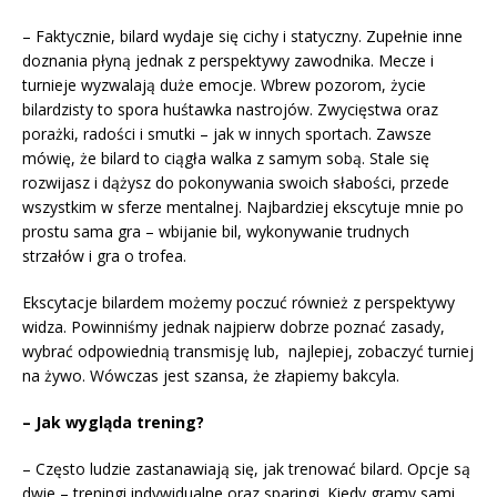
– Faktycznie, bilard wydaje się cichy i statyczny. Zupełnie inne
doznania płyną jednak z perspektywy zawodnika. Mecze i
turnieje wyzwalają duże emocje. Wbrew pozorom, życie
bilardzisty to spora huśtawka nastrojów. Zwycięstwa oraz
porażki, radości i smutki – jak w innych sportach. Zawsze
mówię, że bilard to ciągła walka z samym sobą. Stale się
rozwijasz i dążysz do pokonywania swoich słabości, przede
wszystkim w sferze mentalnej. Najbardziej ekscytuje mnie po
prostu sama gra – wbijanie bil, wykonywanie trudnych
strzałów i gra o trofea.
Ekscytacje bilardem możemy poczuć również z perspektywy
widza. Powinniśmy jednak najpierw dobrze poznać zasady,
wybrać odpowiednią transmisję lub, najlepiej, zobaczyć turniej
na żywo. Wówczas jest szansa, że złapiemy bakcyla.
– Jak wygląda trening?
– Często ludzie zastanawiają się, jak trenować bilard. Opcje są
dwie – treningi indywidualne oraz sparingi. Kiedy gramy sami,