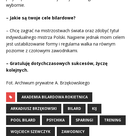
wybornie.
– Jakie są twoje cele bilardowe?
– Chcę zagrać na mistrzostwach świata oraz zdobyć tytuł
indywidualnego mistrza Polski. Najpierw jednak moim celem
jest ustabilizowanie formy i regularna walka na równym
poziomie z czołowymi zawodnikami.
– Gratuluję dotychczasowych sukcesów, życzę
kolejnych.
Fot. Archiwum prywatne A. Brzękowskiego
AKADEMIA BILARDOWA ROKIETNICA
ARKADIUSZ BRZĘKOWSKI
BILARD
KIJ
POOL BILARD
PSYCHIKA
SPARINGI
TRENING
WOJCIECH SZEWCZYK
ZAWODNICY