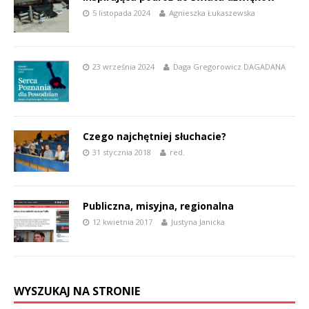
5 listopada 2024
Agnieszka Łukaszewska
23 września 2024
Daga Gregorowicz DAGADANA
Czego najchętniej słuchacie?
31 stycznia 2018
red.
Publiczna, misyjna, regionalna
12 kwietnia 2017
Justyna Janicka
WYSZUKAJ NA STRONIE