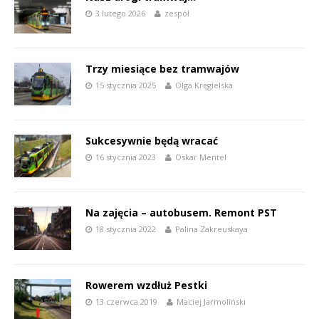
3 lutego 2026
zespół
Trzy miesiące bez tramwajów
15 stycznia 2025
Olga Kręgielska
Sukcesywnie będą wracać
16 stycznia 2023
Oskar Mentel
Na zajęcia – autobusem. Remont PST
18 stycznia 2022
Palina Zakreuskaya
Rowerem wzdłuż Pestki
13 czerwca 2019
Maciej Jarmoliński