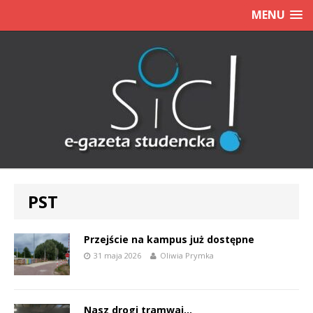
MENU
PST
Przejście na kampus już dostępne
31 maja 2026
Oliwia Prymka
Nasz drogi tramwaj…