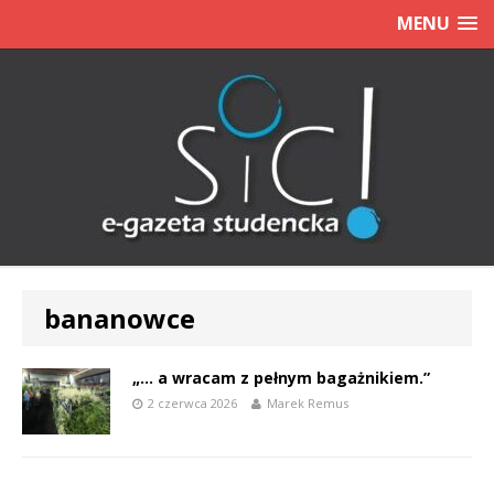
MENU
bananowce
„… a wracam z pełnym bagażnikiem.”
2 czerwca 2026
Marek Remus