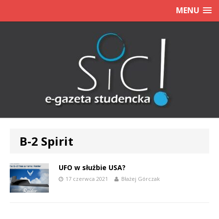
MENU
B-2 Spirit
UFO w służbie USA?
17 czerwca 2021
Błażej Górczak