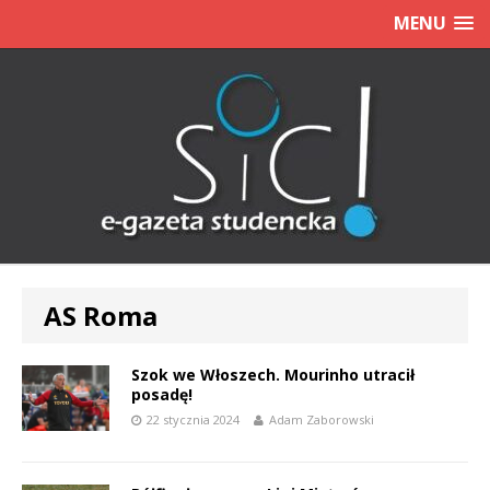
MENU
AS Roma
Szok we Włoszech. Mourinho utracił
posadę!
22 stycznia 2024
Adam Zaborowski