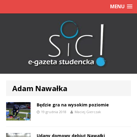
MENU
Adam Nawałka
Będzie gra na wysokim poziomie
19 grudnia 2018
Maciej Gierczak
Udany domowy debiut Nawałki