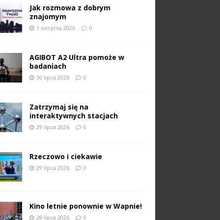
Jak rozmowa z dobrym
znajomym
1 sierpnia 2026
0
AGIBOT A2 Ultra pomoże w
badaniach
30 lipca 2026
0
Zatrzymaj się na
interaktywnych stacjach
29 lipca 2026
0
Rzeczowo i ciekawie
29 lipca 2026
0
Kino letnie ponownie w Wapnie!
28 lipca 2026
0