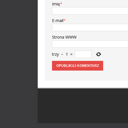
Imię
*
E-mail
*
Strona WWW
trzy
−
1
=