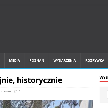
MEDIA
POZNAŃ
WYDARZENIA
ROZRYWKA
nie, historycznie
WYS
o i owo
0