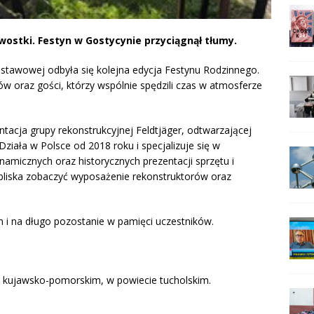
wostki. Festyn w Gostycynie przyciągnął tłumy.
stawowej odbyła się kolejna edycja Festynu Rodzinnego.
w oraz gości, którzy wspólnie spędzili czas w atmosferze
tacja grupy rekonstrukcyjnej Feldtjäger, odtwarzającej
ziała w Polsce od 2018 roku i specjalizuje się w
namicznych oraz historycznych prezentacji sprzętu i
bliska zobaczyć wyposażenie rekonstruktorów oraz
 i na długo pozostanie w pamięci uczestników.
 kujawsko-pomorskim, w powiecie tucholskim.