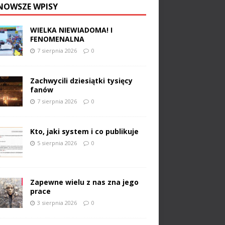
NOWSZE WPISY
WIELKA NIEWIADOMA! I
FENOMENALNA
7 sierpnia 2026
0
Zachwycili dziesiątki tysięcy
fanów
7 sierpnia 2026
0
Kto, jaki system i co publikuje
5 sierpnia 2026
0
Zapewne wielu z nas zna jego
prace
3 sierpnia 2026
0